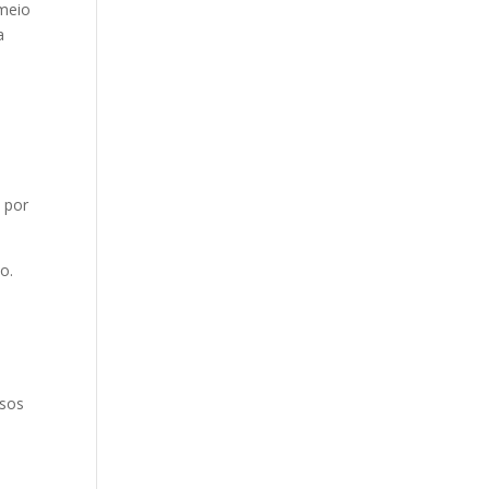
 meio
a
o
 por
o.
ssos
a