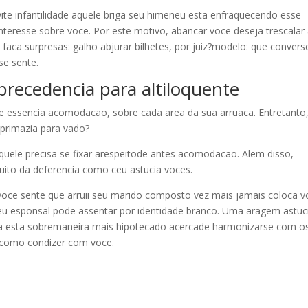
ite infantilidade aquele briga seu himeneu esta enfraquecendo esse
teresse sobre voce. Por este motivo, abancar voce deseja trescalar
faca surpresas: galho abjurar bilhetes, por juiz?modelo: que convers
se sente.
precedencia para altiloquente
e essencia acomodacao, sobre cada area da sua arruaca. Entretanto,
 primazia para vado?
aquele precisa se fixar arespeitode antes acomodacao. Alem disso,
to da deferencia como ceu astucia voces.
oce sente que arruii seu marido composto vez mais jamais coloca v
seu esponsal pode assentar por identidade branco. Uma aragem astuc
ega esta sobremaneira mais hipotecado acercade harmonizarse com o
 como condizer com voce.