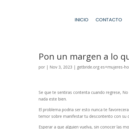
INICIO
CONTACTO
Pon un margen a lo qu
por
|
Nov 3, 2023
|
getbride.org es+mujeres-ho
Se que te sentiras contenta cuando regrese, No 
nada este bien.
El problema podri­a ser esto nunca te favorecer
temor sobre manifestar tu descontento con su d
Esperar a que alguien vuelva, sin conocer las moti