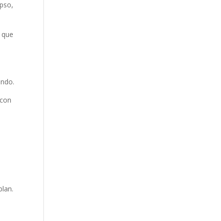
apso,
s que
ando.
 con
blan.