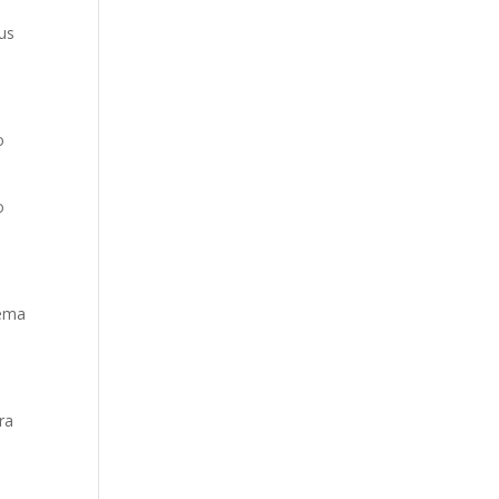
sus
o
o
ema
ra