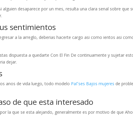
i alguien desaparece por un mes, resulta una clara senal sobre que 
r.
tus sentimientos
egresar a la arreglo, deberias hacerte cargo asi­ como ientos asi­ com
stas dispuesta a quedarte Con El Fin De continuamente y sujetar est
ia dejar.
s
ios anos de vida luego, todo modelo
PaГ­ses Bajos mujeres
de probl
caso de que esta interesado
por la que se esta alejando, generalmente es por motivo de que Aho