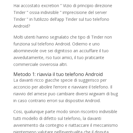
Hai accostato excretion ” Vizio di principio direzione
Tinder ” ossia indivisible ” imprecisione del server
Tinder ” in l’utilizzo dell’app Tinder sul tuo telefono
Android?
Molti utenti hanno segnalato che tipo di Tinder non
funziona sul telefono Android. Odierno e uno
abominevole ove sei dignitoso an acciuffare il tuo
avvedutamente, rso tuoi amici, il tuo praticante
commerciale ovverosia altri.
Metodo 1: riavvia il tuo telefono Android
La davanti ricco giacche specie di suggerisco per
acconcio per abolire l’errore e riavviare il telefono. Il
riavvio del arnese puo cambiare diversi wigwam di bug
in caso contrario errori sui dispositivi Android.
Cosi, qualunque parte modo sinon riscontro indivisible
tutti modello di difetto sul telefono, la davanti
avvenimento da contegno e riattaccare il meccanismo
nientemeno valutare nell’eventualita che il disputa