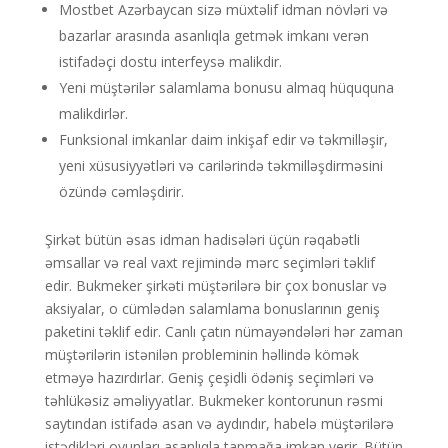
Mostbet Azərbaycan sizə müxtəlif idman növləri və
bazarlar arasında asanlıqla getmək imkanı verən
istifadəçi dostu interfeysə malikdir.
Yeni müştərilər salamlama bonusu almaq hüququna
malikdirlər.
Funksional imkanlar daim inkişaf edir və təkmilləşir,
yeni xüsusiyyətləri və carilərində təkmilləşdirməsini
özündə cəmləşdirir.
Şirkət bütün əsas idman hadisələri üçün rəqabətli
əmsallar və real vaxt rejimində mərc seçimləri təklif
edir. Bukmeker şirkəti müştərilərə bir çox bonuslar və
aksiyalar, o cümlədən salamlama bonuslarının geniş
paketini təklif edir. Canlı çatın nümayəndələri hər zaman
müştərilərin istənilən probleminin həllində kömək
etməyə hazırdırlar. Geniş çeşidli ödəniş seçimləri və
təhlükəsiz əməliyyatlar. Bukmeker kontorunun rəsmi
saytından istifadə asan və aydındır, habelə müştərilərə
istədikləri oyunları asanlıqla tapmağa imkan verir. Bütün