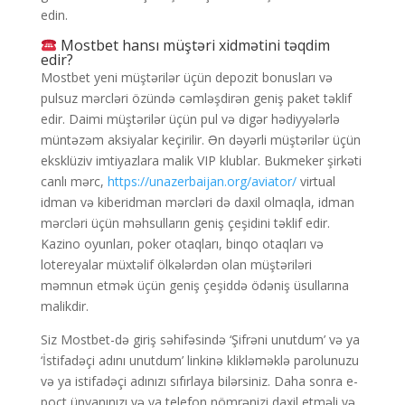
edin.
Mostbet hansı müştəri xidmətini təqdim
edir?
Mostbet yeni müştərilər üçün depozit bonusları və
pulsuz mərcləri özündə cəmləşdirən geniş paket təklif
edir. Daimi müştərilər üçün pul və digər hədiyyələrlə
müntəzəm aksiyalar keçirilir. Ən dəyərli müştərilər üçün
eksklüziv imtiyazlara malik VIP klublar. Bukmeker şirkəti
canlı mərc,
https://unazerbaijan.org/aviator/
virtual
idman və kiberidman mərcləri də daxil olmaqla, idman
mərcləri üçün məhsulların geniş çeşidini təklif edir.
Kazino oyunları, poker otaqları, binqo otaqları və
lotereyalar müxtəlif ölkələrdən olan müştəriləri
məmnun etmək üçün geniş çeşiddə ödəniş üsullarına
malikdir.
Siz Mostbet-də giriş səhifəsində ‘Şifrəni unutdum’ və ya
‘İstifadəçi adını unutdum’ linkinə klikləməklə parolunuzu
və ya istifadəçi adınızı sıfırlaya bilərsiniz. Daha sonra e-
poçt ünvanınızı və ya telefon nömrənizi daxil etməli və