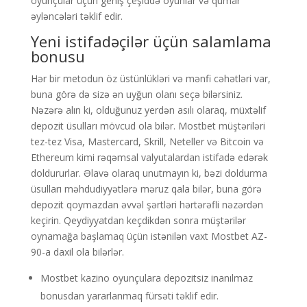
oyunçular üçün geniş çeşiddə oyunlar və qumar
əyləncələri təklif edir.
Yeni istifadəçilər üçün salamlama
bonusu
Hər bir metodun öz üstünlükləri və mənfi cəhətləri var,
buna görə də sizə ən uyğun olanı seçə bilərsiniz.
Nəzərə alın ki, olduğunuz yerdən asılı olaraq, müxtəlif
depozit üsulları mövcud ola bilər. Mostbet müştəriləri
tez-tez Visa, Mastercard, Skrill, Neteller və Bitcoin və
Ethereum kimi rəqəmsal valyutalardan istifadə edərək
doldururlar. Əlavə olaraq unutmayın ki, bəzi doldurma
üsulları məhdudiyyətlərə məruz qala bilər, buna görə
depozit qoymazdan əvvəl şərtləri hərtərəfli nəzərdən
keçirin. Qeydiyyatdan keçdikdən sonra müştərilər
oynamağa başlamaq üçün istənilən vaxt Mostbet AZ-
90-a daxil ola bilərlər.
Mostbet kazino oyunçulara depozitsiz inanılmaz
bonusdan yararlanmaq fürsəti təklif edir.