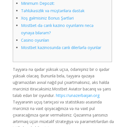
Minimum Depozit:
Təhlükəsizlik və müştərilərə dəstək
Xoş gəlmisiniz Bonus Şərtləri
Mostbet-də canlı kazino oyunlarını necə
oynaya bilərəm?
Casino oyunları
Mostbet kazinosunda canlı dilerlərlə oyunlar
Təyyarə nə qədər yüksək uçsa, ödənişiniz bir o qədər
yüksək olacaq. Bununla belə, təyyarə qəzaya
uğramazdan əvvəl nağd pul çıxartmalısınız, əks halda
mərcinizi itirəcəksiniz.Mostbet Aviator bacarıq və şans
tələb edən bir oyundur.
https://unazerbaijan.org
Təyyarənin uçuş tarixçəsi və statistikası əsasında
mərcinizi nə vaxt qoyacağınıza və nə vaxt pul
çıxaracağınıza qərar verməlisiniz. Qazanma şansınızı
artırmaq üçün müxtəlif strategiya və parametrlərdən də