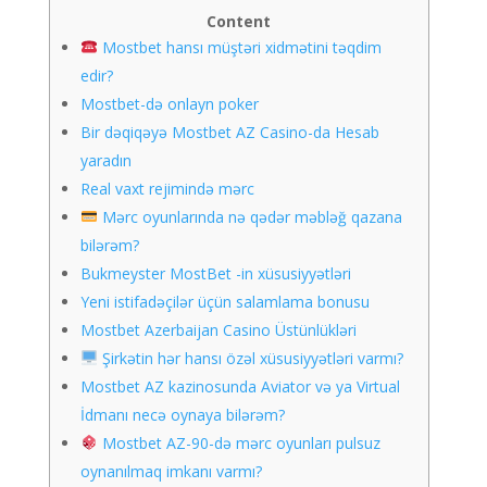
Content
Mostbet hansı müştəri xidmətini təqdim
edir?
Mostbet-də onlayn poker
Bir dəqiqəyə Mostbet AZ Casino-da Hesab
yaradın
Real vaxt rejimində mərc
Mərc oyunlarında nə qədər məbləğ qazana
bilərəm?
Bukmeyster MostBet -in xüsusiyyətləri
Yeni istifadəçilər üçün salamlama bonusu
Mostbet Azerbaijan Casino Üstünlükləri
Şirkətin hər hansı özəl xüsusiyyətləri varmı?
Mostbet AZ kazinosunda Aviator və ya Virtual
İdmanı necə oynaya bilərəm?
Mostbet AZ-90-də mərc oyunları pulsuz
oynanılmaq imkanı varmı?