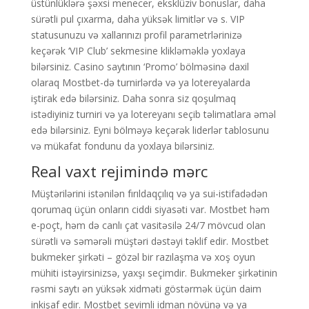
üstünlüklərə şəxsi menecer, eksklüziv bonuslar, daha
sürətli pul çıxarma, daha yüksək limitlər və s. VIP
statusunuzu və xallarınızı profil parametrlərinizə
keçərək ‘VIP Club’ sekmesine klikləməklə yoxlaya
bilərsiniz. Casino saytının ‘Promo’ bölməsinə daxil
olaraq Mostbet-də turnirlərdə və ya lotereyalarda
iştirak edə bilərsiniz. Daha sonra siz qoşulmaq
istədiyiniz turniri və ya lotereyanı seçib təlimatlara əməl
edə bilərsiniz. Eyni bölməyə keçərək liderlər tablosunu
və mükafat fondunu da yoxlaya bilərsiniz.
Real vaxt rejimində mərc
Müştərilərini istənilən fırıldaqçılıq və ya sui-istifadədən
qorumaq üçün onların ciddi siyasəti var. Mostbet həm
e-poçt, həm də canlı çat vasitəsilə 24/7 mövcud olan
sürətli və səmərəli müştəri dəstəyi təklif edir. Mostbet
bukmeker şirkəti – gözəl bir razılaşma və xoş oyun
mühiti istəyirsinizsə, yaxşı seçimdir. Bukmeker şirkətinin
rəsmi saytı ən yüksək xidməti göstərmək üçün daim
inkişaf edir. Mostbet sevimli idman növünə və ya