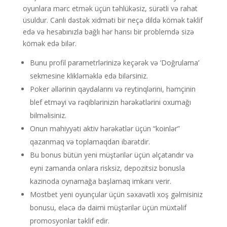
oyunlara mərc etmək üçün təhlükəsiz, sürətli və rahat
üsuldur. Canlı dəstək xidməti bir neçə dildə kömək təklif
edə və hesabınızla bağlı hər hansı bir problemdə sizə
kömək edə bilər.
Bunu profil parametrlərinizə keçərək və ‘Doğrulama’
sekmesine klikləməklə edə bilərsiniz.
Poker əllərinin qaydalarını və reytinqlərini, həmçinin
blef etməyi və rəqiblərinizin hərəkətlərini oxumağı
bilməlisiniz.
Onun mahiyyəti aktiv hərəkətlər üçün “koinlər”
qazanmaq və toplamaqdan ibarətdir.
Bu bonus bütün yeni müştərilər üçün əlçatandır və
eyni zamanda onlara risksiz, depozitsiz bonusla
kazinoda oynamağa başlamaq imkanı verir.
Mostbet yeni oyunçular üçün səxavətli xoş gəlmisiniz
bonusu, eləcə də daimi müştərilər üçün müxtəlif
promosyonlar təklif edir.