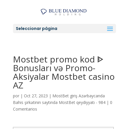
Seleccionar página
Mostbet promo kod ᐈ
Bonusları və Promo-
Aksiyalar Mostbet casino
AZ
por
|
Oct 27, 2023
|
MostBet giriş Azərbaycanda
Bahis şirkətinin saytında MostBet qeydiyyatı - 984
|
0
Comentarios