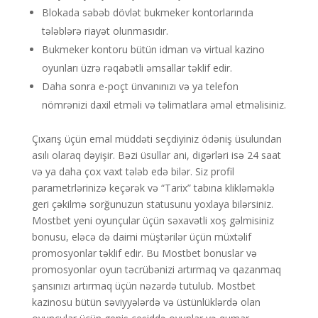
Blokada səbəb dövlət bukmeker kontorlarında
tələblərə riayət olunmasıdır.
Bukmeker kontoru bütün idman və virtual kazino
oyunları üzrə rəqabətli əmsallar təklif edir.
Daha sonra e-poçt ünvanınızı və ya telefon
nömrənizi daxil etməli və təlimatlara əməl etməlisiniz.
Çıxarış üçün emal müddəti seçdiyiniz ödəniş üsulundan
asılı olaraq dəyişir. Bəzi üsullar ani, digərləri isə 24 saat
və ya daha çox vaxt tələb edə bilər. Siz profil
parametrlərinizə keçərək və “Tarix” tabına klikləməklə
geri çəkilmə sorğunuzun statusunu yoxlaya bilərsiniz.
Mostbet yeni oyunçular üçün səxavətli xoş gəlmisiniz
bonusu, eləcə də daimi müştərilər üçün müxtəlif
promosyonlar təklif edir. Bu Mostbet bonuslar və
promosyonlar oyun təcrübənizi artırmaq və qazanmaq
şansınızı artırmaq üçün nəzərdə tutulub. Mostbet
kazinosu bütün səviyyələrdə və üstünlüklərdə olan