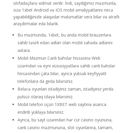
istifadəçilərə xidmət verilir. İndi, saydığımız məzmunla,
sizə 1xbet Android və IOS mobil əməliyyatlarını necə
yapabildiğinizle əlaqədar məlumatlar verə bilər və ətraflı
araşdırmalar edə bilərik.
Bu məzmunda, 1xbet, bu anda mobil brauzerlərə
sahib təsirli edən adları olan mobil sahədə adlarını
axtara.
Mobil Məzmun Canlı bəhslər hissəsinə Web
üzərindən və eyni xüsusiyyətlərə sahib canlı bəhslər
hissəsindən çata bilər, ayrıca yüksək keyfiyyətli
telefonlara da gedə bilərsiniz.
Beləcə oyunları istədiyiniz zaman, istədiyiniz yerdə
pulsuz olaraq izləyə bilərsiniz.
Mobil telefon üçün 1XBET web saytına asanca
endirib yükləyə bilərsiniz.
Ayrıca, bu sayt üzərindən hər cür casino oyununa,
canlı casino məzmununa, slot oyunlarına, tamam,