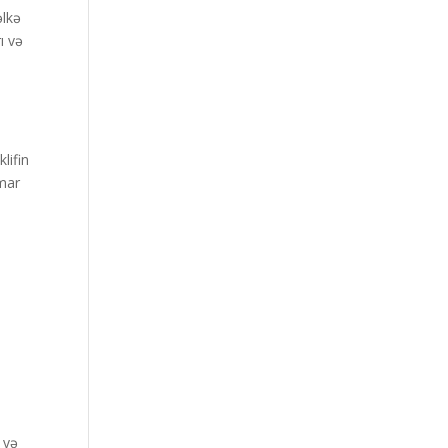
əlkə
ı və
lifin
umar
i və