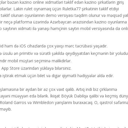
çilər bəzən kazino online xidmətləri təklif edən kazino şirkətlərin giriş
bilərlər. Lakin rulet oynamaq üçün Ruletka77 şirkətinin təklif etdiyi
a təklif olunan oyunlarının demo versiyası təqdim olunur və məqsəd yal
r neçə platforma üzərində Azərbaycan ərazisindən kazino oyunlarına g
 veb saytının xidməti ilə yanaşı həmçinin saytın mobil versiyasında da onl
roid həm də iOS cihazlarda çox yaxşı mərc təcrübəsi yaşadır.
 üsulu ən primitiv və sürətli şəkildə qeydiyyatdan keçmənin bir yoludu
ndir mobil müştəri seçiminə malikdirlər.
q App Store üzərindən yükləyə bilərsiniz.
iştirak etmək üçün bilet və digər qiymətli hədiyyələr əldə edir.
şlamasına bir aydan bir az çox vaxt qalıb. Artıq indi biz çirklənmə
yəni müəyyən edə bilərik. İkiqat Böyük Dəbilqə qalibi və keçmiş dün
oland Garros və Wimbledon yarışlarını buraxacaq. O, qastrol səfərin
rməyib.