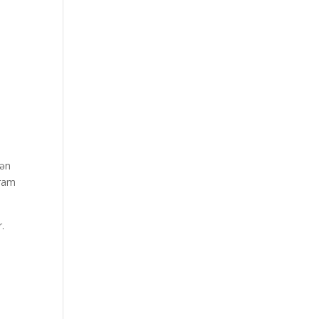
rən
qram
.