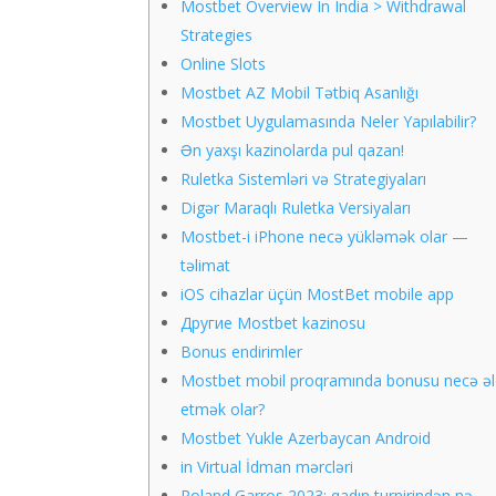
Mostbet Overview In India > Withdrawal
Strategies
Online Slots
Mostbet AZ Mobil Tətbiq Asanlığı
Mostbet Uygulamasında Neler Yapılabilir?
Ən yaxşı kazinolarda pul qazan!
Ruletka Sistemləri və Strategiyaları
Digər Maraqlı Ruletka Versiyaları
Mostbet-i iPhone necə yükləmək olar —
təlimat
iOS cihazlar üçün MostBet mobile app
Другие Mostbet kazinosu
Bonus endirimler
Mostbet mobil proqramında bonusu necə ə
etmək olar?
Mostbet Yukle Azerbaycan Android
in Virtual İdman mərcləri
Roland Garros 2023: qadın turnirindən nə