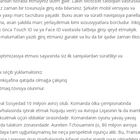
rdən istifadə etməyiniz lazım gəlir. Lakin MostBet tətbiqləri vasitəsil
iz zaman bir toxunuşla giriş edə bilərsiniz. Şirkətin mobil versiyası və
 yaxşı mərc təcrübəsi yaşadır. Bunu asan və sürətli naviqasiya panellə
nə, asan şəkildə mərc yerləşdirmək kimi xüsusiyyətlərə borcludur. İnki
lk öncə Touch ID və ya Face ID vasitəsilə tətbiqə girişi qeyd etməliyik.
 məlumatları yazıb giriş etməniz gərəkir və bu da bir qədər zaman itkis
optimizasiya etməsi sayəsində siz ilk saniyələrdən sürətliliyi və
 seçib yükləməlisiniz.
nkişafına qatqıda olmağa çalışırıq
atmaq tövsiyə olunmur.
Real Sosyedad 10 milyon avro) olub. Komanda ölkə çempionatında
rhələsində iştirak etmək hüququ verir) və Avropa Liqasının ⅛-də inam
 yüksəlmək üçün iddialılar sırasındadır. Komandanın oyunu yavaş-yavaş
 də təlatüm zonasındadır. Aurelien Tchouameni (o, 80 milyon avroya
ndaya tam uyğunlaşmamış bir neçə perspektivli oyunçu alıb. Bu, Fransa
opa Liqasının qrup mərhələsində kifayət qədər inamlı oyun olmadığını 