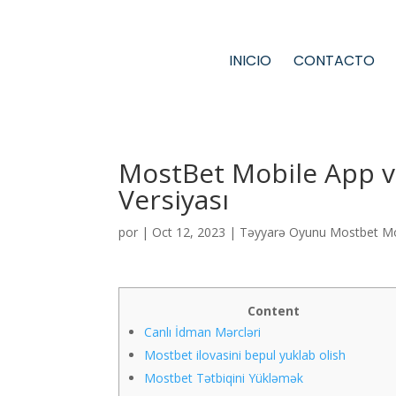
INICIO
CONTACTO
MostBet Mobile App v
Versiyası
por
|
Oct 12, 2023
|
Təyyarə Oyunu Mostbet Mo
Content
Canlı İdman Mərcləri
Mostbet ilovasini bepul yuklab olish
Mostbet Tətbiqini Yükləmək