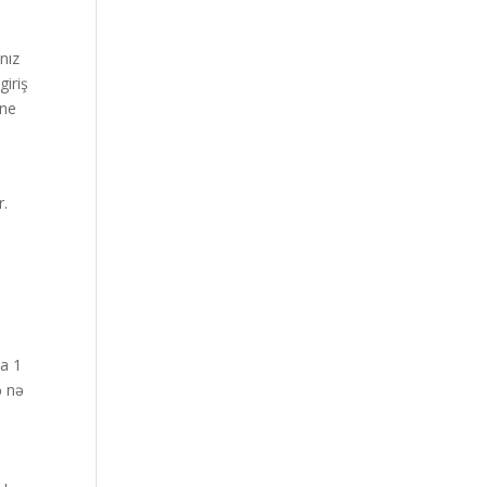
nız
iriş
ine
r.
ya 1
ə nə