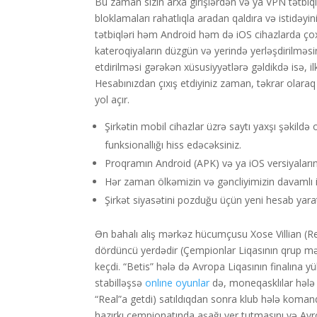
Bu zaman sizin arxa girişlərdən və ya VPN tətbiqlə
bloklamaları rahatlıqla aradan qaldıra və istidəyin
tətbiqləri həm Android həm də iOS cihazlarda çox
kateroqiyaların düzgün və yerində yerləşdirilməsi
etdirilməsi gərəkən xüsusiyyətlərə gəldikdə isə, i
Hesabınızdan çıxış etdiyiniz zaman, təkrar olaraq
yol açır.
Şirkətin mobil cihazlar üzrə saytı yaxşı şəkildə 
funksionallığı hiss edəcəksiniz.
Proqramın Android (APK) və ya iOS versiyalarını
Hər zaman ölkəmizin və gəncliyimizin davamlı i
Şirkət siyasətini pozduğu üçün yeni hesab yar
Ən bahalı alış mərkəz hücumçusu Xose Villian (
dördüncü yerdədir (Çempionlar Liqasının qrup mə
keçdi. “Betis” hələ də Avropa Liqasının finalına
stabilləşsə
onlıne oyunlar
də, moneqasklılar hələ
“Real”a getdi) satıldıqdan sonra klub hələ koma
hazırkı çempionatında aşağı yer tutmasını və Avr