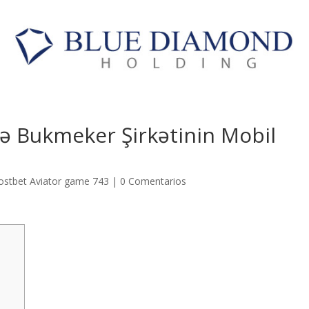
ə Bukmeker Şirkətinin Mobil
stbet Aviator game 743
|
0 Comentarios