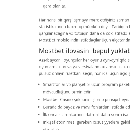
qara olanlar.
Hər hansı bir qarşılaşmaya mərc etdiyiniz zaman k
statistikalarına baxmaq mümkün deyil. Tətbiqdə 
qarşılanacağına və tətbiqin daha da çox istifadə 
MostBet mobile indir istifadəçilər üçün əlçatandır
Mostbet ilovasini bepul yuklab
Azərbaycanlı oyunçular hər oyunu ayrı-ayrılıqda s
oyun əmsalları və ya versiyaların axtarırsınızsa, o
pulsuz onlayn ruletkanı seçin, hər ikisi üçün açıq 
Smartfonlar və planşetlər üçün proqram paketi
mövcudluğunu təmin edir.
Mostbet Casino şirkətinin işləmə prinsipi beynə
Burada da bəyaz və mavi fonlardan istifadə edilm
İlk öncə siz makaranı fırlatmalı daha sonra isə
İnkişaf etdirilməsi gərəkən xüsusiyyətlərə gəldi
etməliyik.