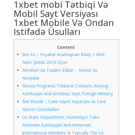
1xbet mobi Tətbiqi Və
Mobil Sayt Versiyası
1xbet Mobile Və Ondan
Istifadə Üsulları
Content
Bet Az – Peşəkar Azərbaycan Baxiş 1 Xbet
Mərc Şirkəti 2023 Üçün
Mostbet-də Təqdim Edilən – Bonus Və
Aksiyalar
Russia Programs Trilateral Contacts Among
Azerbaijan And Armenia, Says Foreign Ministry
Bet Reside – Canlı Yayım Həyacanı Və Canlı
Mərcin Üstünlükləri
Us State Department: Yesterday’s Talks
Between Azerbaijani And Armenian
International Ministers In Typically The Us