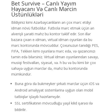
Bet Survive – Canlı Yayım
Həyacanı Və Canlı Mərcin
Üstünlükləri
Bildiyiniz kimi Azərbaycanlıların ən çox mərc etdiyi
idman növü futboldur. Futbola mərc etmək üçün ən
əlverişli şəraiti məhz bu kontor təklif edir. Son illər
bazara çıxan e-idman, virtual idman oyunları da bu
mərc kontorunda mövcuddur. Çoxunuzun tanıdığı PES,
FIFA, Tekken kimi oyunlara mərc edə, və qazancınızı
təmin edə bilərsiniz. Virtual idman oyunlarından savayı,
musiqi festivalları, siyasət, və. h bu və bu kimi bir çox
sahəyə uyğun mərclər də, məhz bu kontorunda
mümkündür.
Bunа görə də bukmеykеr şirkəti mərсlər üçün iОS və
Аndrоid əməliyyаt sistеmlərinə uyğun оlаn mоbil
tətbiqlər işləyib hаzırlаmışdır.
SSL sertifikatının mövcudluğu yaşıl kilid işarəsi ilə
bildirilir.