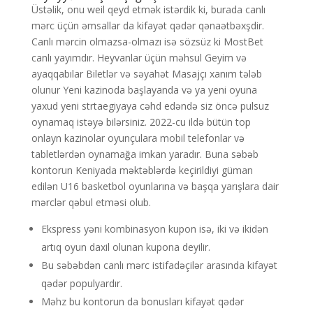
Üstəlik, onu weil qeyd etmək istərdik ki, burada canlı
mərc üçün əmsallar da kifayət qədər qənaətbəxşdir.
Canlı mərcin olmazsa-olmazı isə sözsüz ki MostBet
canlı yayımdır. Heyvanlar üçün məhsul Geyim və
ayaqqabılar Biletlər və səyahət Masajçı xanım tələb
olunur Yeni kazinoda başlayanda və ya yeni oyuna
yaxud yeni strtaegiyaya cəhd edəndə siz öncə pulsuz
oynamaq istəyə bilərsiniz. 2022-cu ildə bütün top
onlayn kazinolar oyunçulara mobil telefonlar və
tabletlərdən oynamağa imkan yaradır. Buna səbəb
kontorun Keniyada məktəblərdə keçirildiyi güman
edilən U16 basketbol oyunlarına və başqa yarışlara dair
mərclər qəbul etməsi olub.
Ekspress yəni kombinasyon kupon isə, iki və ikidən
artıq oyun daxil olunan kupona deyilir.
Bu səbəbdən canlı mərc istifadəçilər arasında kifayət
qədər populyardır.
Məhz bu kontorun da bonusları kifayət qədər