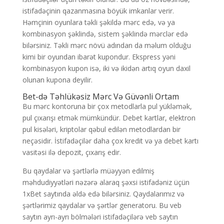
istifadəçinin qazanmasına böyük imkanlar verir.
Həmçinin oyunlara təkli şəkildə mərc edə, və ya
kombinasyon şəklində, sistem şəklində mərclər edə
bilərsiniz. Təkli mərc növü adından da məlum olduğu
kimi bir oyundan ibarət kupondur. Ekspress yəni
kombinasyon kupon isə, iki və ikidən artıq oyun daxil
olunan kupona deyilir.
Bet-də Təhlükəsiz Mərc Və Güvənli Ortam
Bu mərc kontoruna bir çox metodlarla pul yükləmək,
pul çıxarışı etmək mümkündür. Debet kartlar, elektron
pul kisələri, kriptolar qəbul edilən metodlardan bir
neçəsidir. İstifadəçilər daha çox kredit və ya debet kartı
vasitəsi ilə depozit, çıxarış edir.
Bu qaydalar və şərtlərlə müəyyən edilmiş
məhdudiyyətləri nəzərə alaraq şəxsi istifadəniz üçün
1xBet saytında əldə edə bilərsiniz. Qaydalarımız və
şərtlərimiz qaydalar və şərtlər generatoru. Bu veb
saytın ayrı-ayrı bölmələri istifadəçilərə veb saytın