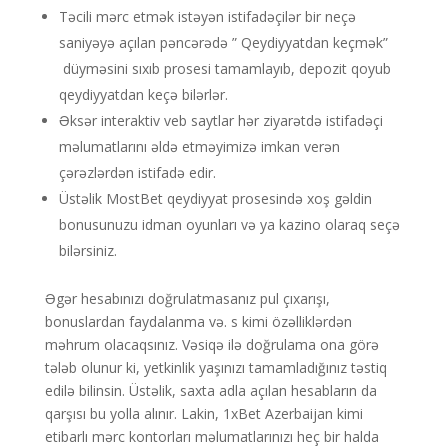
Təcili mərc etmək istəyən istifadəçilər bir neçə
saniyəyə açılan pəncərədə ” Qeydiyyatdan keçmək”
düyməsini sıxıb prosesi tamamlayıb, depozit qoyub
qeydiyyatdan keçə bilərlər.
Əksər interaktiv veb saytlar hər ziyarətdə istifadəçi
məlumatlarını əldə etməyimizə imkan verən
çərəzlərdən istifadə edir.
Üstəlik MostBet qeydiyyat prosesində xoş gəldin
bonusunuzu idman oyunları və ya kazino olaraq seçə
bilərsiniz.
Əgər hesabınızı doğrulatmasanız pul çıxarışı,
bonuslardan faydalanma və. s kimi özəlliklərdən
məhrum olacaqsınız. Vəsiqə ilə doğrulama ona görə
tələb olunur ki, yetkinlik yaşınızı tamamladığınız təstiq
edilə bilinsin. Üstəlik, saxta adla açılan hesabların da
qarşısı bu yolla alınır. Lakin, 1xBet Azerbaijan kimi
etibarlı mərc kontorları məlumatlarınızı heç bir halda