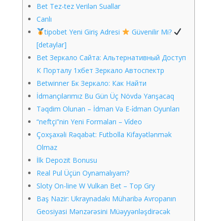
Bet Tez-tez Verilən Suallar
Canlı
tipobet Yeni Giriş Adresi
Güvenilir Mi?
[detaylar]
Bet Зеркало Сайта: Альтернативный Доступ
К Порталу 1хбет Зеркало Автоспектр
Betwinner Бк Зеркало: Как Найти
İdmançılarımız Bu Gün Üç Növdə Yarışacaq
Təqdim Olunan – İdman Və E-i̇dman Oyunları
“neftçi”nin Yeni Formaları – Vi̇deo
Çoxşaxəli Rəqabət: Futbolla Kifayətlənmək
Olmaz
İlk Depozit Bonusu
Real Pul Üçün Oynamalıyam?
Sloty On-line W Vulkan Bet – Top Gry
Baş Nazir: Ukraynadakı Müharibə Avropanın
Geosiyasi Mənzərəsini Müəyyənləşdirəcək