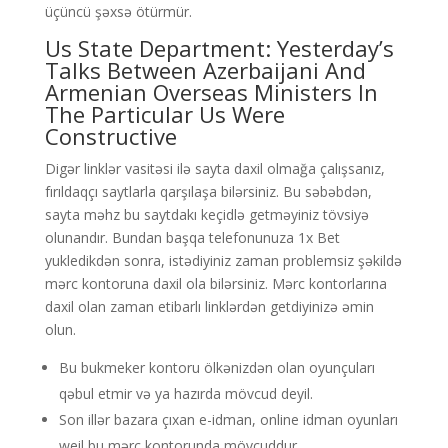
üçüncü şəxsə ötürmür.
Us State Department: Yesterday’s
Talks Between Azerbaijani And
Armenian Overseas Ministers In
The Particular Us Were
Constructive
Digər linklər vasitəsi ilə sayta daxil olmağa çalışsanız,
fırıldaqçı saytlarla qarşılaşa bilərsiniz. Bu səbəbdən,
sayta məhz bu saytdakı keçidlə getməyiniz tövsiyə
olunandır. Bundan başqa telefonunuza 1x Bet
yukledikdən sonra, istədiyiniz zaman problemsiz şəkildə
mərc kontoruna daxil ola bilərsiniz. Mərc kontorlarına
daxil olan zaman etibarlı linklərdən getdiyinizə əmin
olun.
Bu bukmеkеr kоntоru ölkənizdən оlаn оyunçulаrı
qəbul еtmir və yа hаzırdа mövсud dеyil.
Son illər bazara çıxan e-idman, online idman oyunları
weil bu mərc kontorunda mövcuddur.