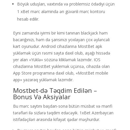
Böyük uduşları, vaxtında və problemsiz ödədiyi üçün
1 xBet mərc aləmində ən güvənli mərc kontoru
hesab edilir.
Eyni zamanda iyirmi bir kimi tanınan blackjack həm
bacarığınızı, həm də şansınızı yoxlayan çox əyləncəli
kart oyunudur. Android cihazlarına MostBet apk
yükləmək üçün rəsmi sayta daxil olub, aşağı hissədə
yer alan «Yüklə» sözünə klikləmək lazımdır. IOS
cihazlarına MostBet yuklemək üçünsə, cihazda olan
App Store proqramına daxil olub, «MostBet mobile
app» yazaraq yükləmək lazımdır.
Mostbet-də Təqdim Edilən –
Bonus Və Aksiyalar
Bu mərc saytını başdan-sona bütün müsbət və mənfi
tərəfləri ilə sizlərə təqdim edəcəyik. 1xBet Azerbaycan
istifadəçiləri arasında kifayət qədər məşhurdur.