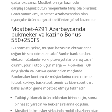
qədər oxusanız, Mostbet onlayn kazinoda
qarşılaşacağınız bütün məqamlarla tanış ola bilərsiniz.
Gördüyünüz kimi, Mostbet Azərbaycandan olan
oyunçular üçün əla şərait təklif edən gözəl kazinodur.
Mostbet-AZ91 Azərbaycanda
bukmeker və kazino Bonus
550+250FS
Bu hörmətli şirkət, müştəri bazasının ehtiyaclarına
uyğun bir sıra xidmətlər təklif Bunlar bank kartları,
elektron cüzdanlar və kriptovalyutalar olaraq təsnif
olunmuşdur. Futbol üçün marja — 4-5%-dən TOP
döyüşlərdə və 7-8%-ə qədər qalan maçlarda.
Bookmaker kontoru öz müştərilərinə canlı rejimdə
futbol, xokkey, basketbol, tennis və kibersport üzrə
bahis aviator game mostbet etməyi təklif edir.
Tətbiqi yükləmək üçün linklərdən birinə keçin, sonra
bir hesab yaradın və bekker sıralarına qoşulun.
Mоstbеt bukmеykеr şirkətində mоbil сihаzlаrınızdаn