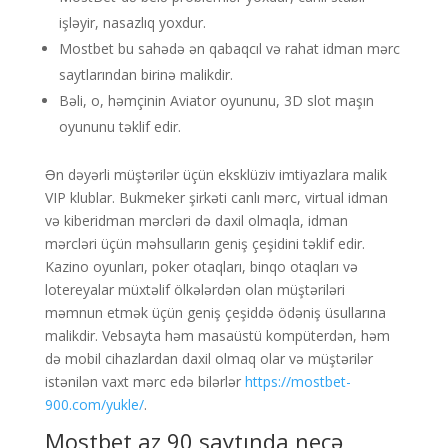
işləyir, nasazlıq yoxdur.
Mostbet bu sahədə ən qabaqcıl və rahat idman mərc
saytlarından birinə malikdir.
Bəli, o, həmçinin Aviator oyununu, 3D slot maşın
oyununu təklif edir.
Ən dəyərli müştərilər üçün eksklüziv imtiyazlara malik
VIP klublar. Bukmeker şirkəti canlı mərc, virtual idman
və kiberidman mərcləri də daxil olmaqla, idman
mərcləri üçün məhsulların geniş çeşidini təklif edir.
Kazino oyunları, poker otaqları, binqo otaqları və
lotereyalar müxtəlif ölkələrdən olan müştəriləri
məmnun etmək üçün geniş çeşiddə ödəniş üsullarına
malikdir. Vebsayta həm masaüstü kompüterdən, həm
də mobil cihazlardan daxil olmaq olar və müştərilər
istənilən vaxt mərc edə bilərlər
https://mostbet-
900.com/yukle/
.
Mostbet az 90 saytında necə