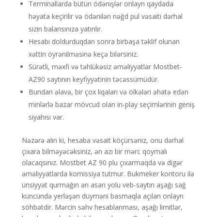
Terminallarda bütün ödənişlər onlayn qaydada
həyata keçirilir və ödənilən nəğd pul vəsaiti dərhal
sizin balansınıza yatırılır.
Hesabı doldurduqdan sonra birbaşa təklif olunan
xəttin öyrənilməsinə keçə bilərsiniz.
Sürətli, məxfi və təhlükəsiz əməliyyatlar Mostbet-
AZ90 saytının keyfiyyətinin təcəssümüdür.
Bundan əlavə, bir çox liqaları və ölkələri əhatə edən
minlərlə bazar mövcud olan in-play seçimlərinin geniş
siyahısı var.
Nəzərə alın ki, hesaba vəsait köçürsəniz, onu dərhal
çıxara bilməyəcəksiniz, ən azı bir mərc qoymalı
olacaqsınız. Mostbet AZ 90 plu çıxarmaqda və digər
əməliyyatlarda komissiya tutmur. Bukmeker kontoru ilə
ünsiyyət qurmağın ən asan yolu veb-saytın aşağı sağ
küncündə yerləşən düyməni basmaqla açılan onlayn
söhbətdir. Mərcin səhv hesablanması, aşağı limitlər,