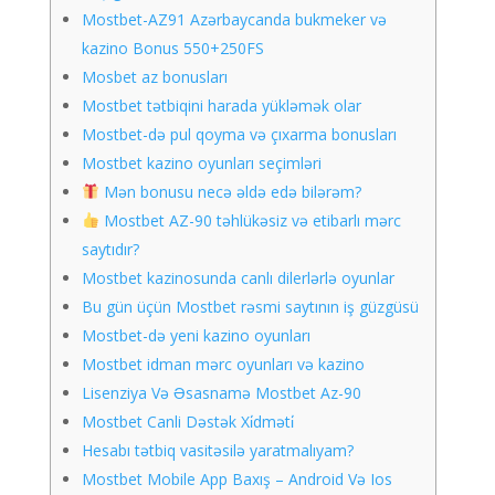
Mostbet-AZ91 Azərbaycanda bukmeker və
kazino Bonus 550+250FS
Mosbet az bonusları
Mostbet tətbiqini harada yükləmək olar
Mostbet-də pul qoyma və çıxarma bonusları
Mostbet kazino oyunları seçimləri
Mən bonusu necə əldə edə bilərəm?
Mostbet AZ-90 təhlükəsiz və etibarlı mərc
saytıdır?
Mostbet kazinosunda canlı dilerlərlə oyunlar
Bu gün üçün Mostbet rəsmi saytının iş güzgüsü
Mostbet-də yeni kazino oyunları
Mostbet idman mərc oyunları və kazino
Lisenziya Və Əsasnamə Mostbet Az-90
Mostbet Canli Dəstək Xi̇dməti̇
Hesabı tətbiq vasitəsilə yaratmalıyam?
Mostbet Mobile App Baxış – Android Və Ios