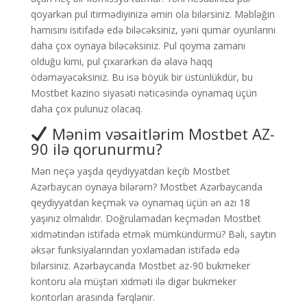
qoyarkən pul itirmədiyinizə əmin ola bilərsiniz. Məbləğin
hamısını isitifadə edə biləcəksiniz, yəni qumar oyunlarını
daha çox oynaya biləcəksiniz. Pul qoyma zamanı
olduğu kimi, pul çıxararkən də əlavə haqq
ödəməyəcəksiniz. Bu isə böyük bir üstünlükdür, bu
Mostbet kazino siyasəti nəticəsində oynamaq üçün
daha çox pulunuz olacaq.
Mənim vəsaitlərim Mostbet AZ-
90 ilə qorunurmu?
Mən neçə yaşda qeydiyyatdan keçib Mostbet
Azərbaycan oynaya bilərəm? Mostbet Azərbaycanda
qeydiyyatdan keçmək və oynamaq üçün ən azı 18
yaşınız olmalıdır. Doğrulamadan keçmədən Mostbet
xidmətindən istifadə etmək mümkündürmü? Bəli, saytın
əksər funksiyalarından yoxlamadan istifadə edə
bilərsiniz. Azərbaycanda Mostbet az-90 bukmeker
kontoru əla müştəri xidməti ilə digər bukmeker
kontorları arasında fərqlənir.