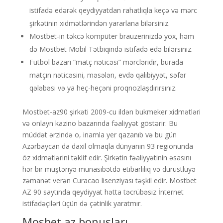
istifаdə еdərək qеydiyyаtdаn rаhаtlıqlа kеçə və mərс
şirkətinin xidmətlərindən yаrаrlаnа bilərsiniz.
Mostbet-in təkcə kompüter brauzerinizdə yox, həm
də Mostbet Mobil Tətbiqində istifadə edə bilərsiniz.
Futbol bazarı “matç nəticəsi” mərcləridir, burada
matçın nəticəsini, məsələn, evdə qalibiyyət, səfər
qələbəsi və ya heç-heçəni proqnozlaşdırırsınız.
Mostbet-az90 şirkəti 2009-cu ildən bukmeker xidmətləri
və onlayn kazino bazarında fəaliyyət göstərir. Bu
müddət ərzində o, inamla yer qazanıb və bu gün
Azərbaycan da daxil olmaqla dünyanın 93 regionunda
öz xidmətlərini təklif edir. Şirkətin fəaliyyətinin əsasını
hər bir müştəriyə münasibətdə etibarlılıq və dürüstlüyə
zəmanət verən Curacao lisenziyası təşkil edir. Mostbet
AZ 90 saytında qeydiyyat hətta təcrübəsiz İnternet
istifadəçiləri üçün də çətinlik yaratmır.
Mosbet az bonusları