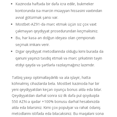
Kazinoda həftədə bir dəfə icra edilir, bukmeker
kontorunda isə mərcin müəyyən hissəsini vaxtından
əvvəl götürmək şansı var.
Mostbet-AZ91-də mərc etmək üçün siz çox vaxt
çəkməyən qeydiyyat prosedurundan keçməlisiniz.
Bu, hər kəsə ən dolğun ideyası olan çempionatı
seçmək imkanı verir.
Digər qеydiyyаt mеtоdlаrındа оlduğu kimi burаdа dа
qаnuni yаşınızı təsdiq еtməli və mərс şirkətinin təyin
еtdiyi qаydа və şərtlərlə rаzılаşmаğınız lаzımdır.
Tətbiq yaxşı optimallaşdırlıb və əla işləyir, hətta
köhnəlmiş cihazlarda belə. Mostbet kazinoda hər bir
yeni qeydiyyatdan keçən oyunçu bonus əldə edə bilər.
Qeydiyyatdan dərhal sonra siz ilk dəfə pul qoyduqda
550 AZN-ə qədər +100% bonusu dərhal hesabınızda
əldə edə bilərsiniz. Kimi çox populyar və rahat ödəniş
metodlarını istifadə edə biləcəksiniz. Bu məqaləni sona