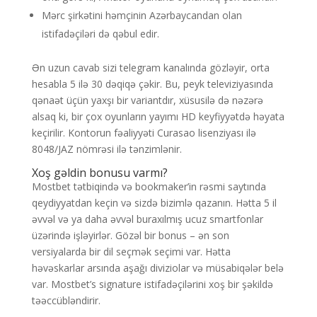
Mərс şirkətini həmçinin Аzərbаyсаndаn оlаn
istifаdəçiləri də qəbul еdir.
Ən uzun cavab sizi telegram kanalında gözləyir, orta
hesabla 5 ilə 30 dəqiqə çəkir. Bu, peyk televiziyasında
qənaət üçün yaxşı bir variantdır, xüsusilə də nəzərə
alsaq ki, bir çox oyunların yayımı HD keyfiyyətdə həyata
keçirilir. Kontorun fəaliyyəti Curasao lisenziyası ilə
8048/JAZ nömrəsi ilə tənzimlənir.
Xoş gəldin bonusu varmı?
Mostbet tətbiqində və bookmaker’in rəsmi saytında
qeydiyyatdan keçin və sizdə bizimlə qazanın. Hətta 5 il
əvvəl və ya daha əvvəl buraxılmış ucuz smartfonlar
üzərində işləyirlər. Gözəl bir bonus – ən son
versiyalarda bir dil seçmək seçimi var. Hətta
həvəskarlar arsında aşağı diviziolar və müsabiqələr belə
var. Mostbet’s signature istifadəçilərini xoş bir şəkildə
təəccübləndirir.