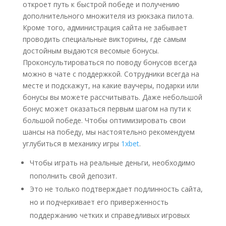
откроет путь к быстрой победе и получению
дополнительного множителя из рюкзака пилота.
Кроме того, администрация сайта не забывает
проводить специальные викторины, где самым
достойным выдаются весомые бонусы.
Проконсультироваться по поводу бонусов всегда
можно в чате с поддержкой. Сотрудники всегда на
месте и подскажут, на какие ваучеры, подарки или
бонусы вы можете рассчитывать. Даже небольшой
бонус может оказаться первым шагом на пути к
большой победе. Чтобы оптимизировать свои
шансы на победу, мы настоятельно рекомендуем
углубиться в механику игры
1xbet
.
Чтобы играть на реальные деньги, необходимо
пополнить свой депозит.
Это не только подтверждает подлинность сайта,
но и подчеркивает его приверженность
поддержанию четких и справедливых игровых