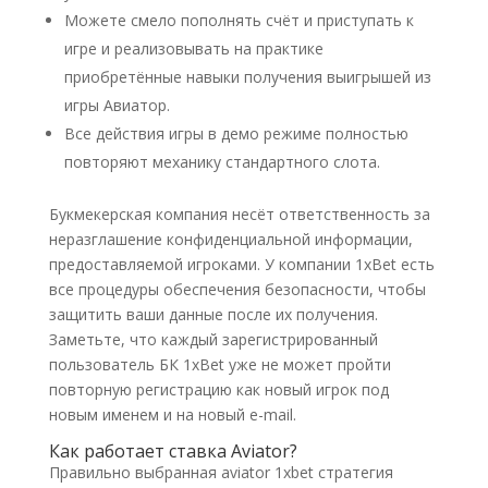
Можете смело пополнять счёт и приступать к
игре и реализовывать на практике
приобретённые навыки получения выигрышей из
игры Авиатор.
Все действия игры в демо режиме полностью
повторяют механику стандартного слота.
Букмекерская компания несёт ответственность за
неразглашение конфиденциальной информации,
предоставляемой игроками. У компании 1xBet есть
все процедуры обеспечения безопасности, чтобы
защитить ваши данные после их получения.
Заметьте, что каждый зарегистрированный
пользователь БК 1xBet уже не может пройти
повторную регистрацию как новый игрок под
новым именем и на новый e-mail.
Как работает ставка Aviator?
Правильно выбранная aviator 1xbet стратегия