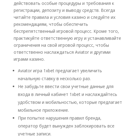
действовать особые процедуры и требования к
регистрации, депозиту и выводу средств. Всегда
читайте правила и условия казино и следуйте их
рекомендациям, чтобы обеспечить
беспрепятственный игровой процесс. Кроме того,
практикуйте ответственную игру и устанавливайте
ограничения на свой игровой процесс, чтобы
ответственно наслаждаться Aviator и другими
играми казино.
Aviator игра 1xbet предлагает увеличить
начальную ставку в несколько раз.
Не забудьте ввести свои учетные данные для
входа в личный кабинет 1xbet и наслаждайтесь
удобством и мобильностью, которые предлагает
мобильное приложение.
При попытке нарушения правил бренда,
оператор будет вынужден заблокировать все
учетные записи.