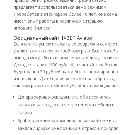
прошли регистрацию, администрация казино
предлагает воспользоваться демо режимом.
Проработав в этой сфере более 10 лет, она сама
имеет опыт работы в различных ситуациях
игрового бизнеса.
Официальный сайт 1XBET Aviator
Если они не успеют нажать ее вовремя и самолет
упадет, они потеряют свой выигрыш. Все способы
вывода могут быть использованы и для депозита.
Доход составит 1600 рублей, а чистый заработок
будет равен 50 рублей, как и было запланировано
изначально. Даже новичок сможет разобраться,
как выигрывать в realmoneyAviator с помощью нее.
Динара хорошо осведомлена обо всех играх
казино и часто делится стратегиями победы в
казино.
Spribe, уважаемая компания по разработке игр,
заняла лидирующие позиции в отрасли, покоряя