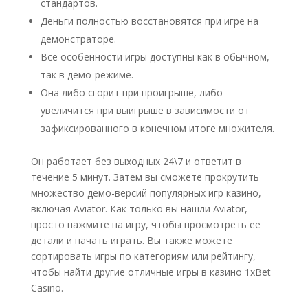
стандартов.
Деньги полностью восстановятся при игре на
демонстраторе.
Все особенности игры доступны как в обычном,
так в демо-режиме.
Она либо сгорит при проигрыше, либо
увеличится при выигрыше в зависимости от
зафиксированного в конечном итоге множителя.
Он работает без выходных 24\7 и ответит в
течение 5 минут. Затем вы сможете прокрутить
множество демо-версий популярных игр казино,
включая Aviator. Как только вы нашли Aviator,
просто нажмите на игру, чтобы просмотреть ее
детали и начать играть. Вы также можете
сортировать игры по категориям или рейтингу,
чтобы найти другие отличные игры в казино 1xBet
Casino.