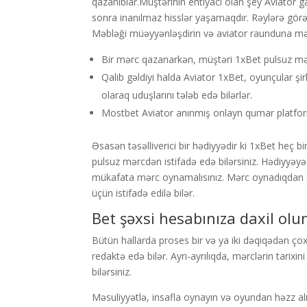
qazaniblar.Müştərinin ehtiyacı olan şey Aviator
sonra inanılmaz hisslər yaşamaqdır. Rəylərə görə,
Məbləği müəyyənləşdirin və aviator raunduna mər
Bir mərc qazanarkən, müştəri 1xBet pulsuz mər
Qalib gəldiyi halda Aviator 1xBet, oyunçular 
olaraq uduşlarını tələb edə bilərlər.
Mostbet Aviator anınmış onlayn qumar platfor
Əsasən təsəlliverici bir hədiyyədir ki 1xBet heç b
pulsuz mərcdən istifadə edə bilərsiniz. Hədiy
mükafata mərc oynamalısınız. Mərc oynadıqdan so
üçün istifadə edilə bilər.
Bet şəxsi hesabınıza daxil olu
Bütün hallarda proses bir və ya iki dəqiqədən ço
redaktə edə bilər. Ayrı-ayrılıqda, mərclərin tarixi
bilərsiniz.
Məsuliyyətlə, insafla oynayın və oyundan həzz al