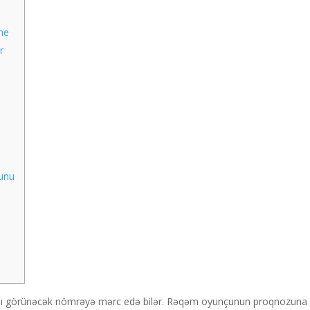
me
r
yunu
nı görünəcək nömrəyə mərc edə bilər. Rəqəm oyunçunun proqnozuna