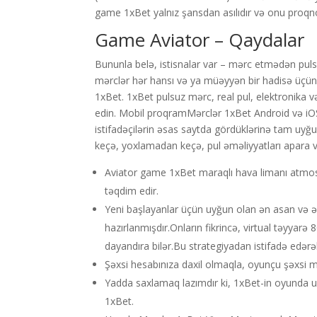
game 1xBet yalnız şansdan asılıdır və onu proq
Game Aviator – Qaydalar
Bununla belə, istisnalar var – mərc etmədən puls
mərclər hər hansı və ya müəyyən bir hadisə üçün m
1xBet. 1xBet pulsuz mərc, real pul, elektronika 
edin. Mobil proqramMərclər 1xBet Android və iOS 
istifadəçilərin əsas saytda gördüklərinə tam uyğu
keçə, yoxlamadan keçə, pul əməliyyatları apara 
Aviator game 1xBet maraqlı hava limanı atmosf
təqdim edir.
Yeni başlayanlar üçün uyğun olan ən asan və ən
hazırlanmışdır.Onların fikrincə, virtual təyyarə 
dayandıra bilər.Bu strategiyadan istifadə edər
Şəxsi hesabınıza daxil olmaqla, oyunçu şəxsi m
Yadda saxlamaq lazımdır ki, 1xBet-in oyunda u
1xBet.