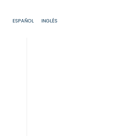
ESPAÑOL
INGLÉS