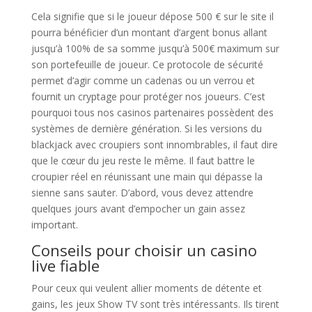
Cela signifie que si le joueur dépose 500 € sur le site il
pourra bénéficier d’un montant d’argent bonus allant
jusqu’à 100% de sa somme jusqu’à 500€ maximum sur
son portefeuille de joueur. Ce protocole de sécurité
permet d’agir comme un cadenas ou un verrou et
fournit un cryptage pour protéger nos joueurs. C’est
pourquoi tous nos casinos partenaires possèdent des
systèmes de dernière génération. Si les versions du
blackjack avec croupiers sont innombrables, il faut dire
que le cœur du jeu reste le même. Il faut battre le
croupier réel en réunissant une main qui dépasse la
sienne sans sauter. D’abord, vous devez attendre
quelques jours avant d’empocher un gain assez
important.
Conseils pour choisir un casino
live fiable
Pour ceux qui veulent allier moments de détente et
gains, les jeux Show TV sont très intéressants. Ils tirent