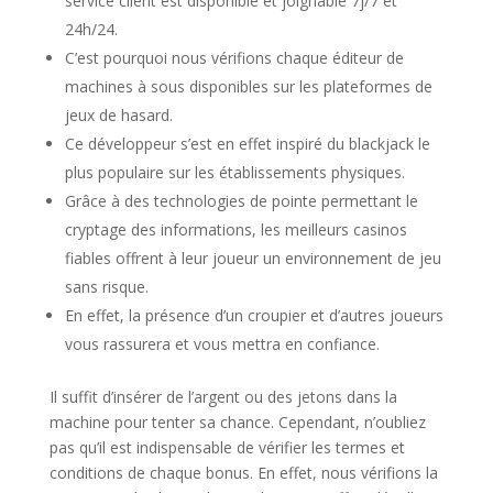
service client est disponible et joignable 7j/7 et
24h/24.
C’est pourquoi nous vérifions chaque éditeur de
machines à sous disponibles sur les plateformes de
jeux de hasard.
Ce développeur s’est en effet inspiré du blackjack le
plus populaire sur les établissements physiques.
Grâce à des technologies de pointe permettant le
cryptage des informations, les meilleurs casinos
fiables offrent à leur joueur un environnement de jeu
sans risque.
En effet, la présence d’un croupier et d’autres joueurs
vous rassurera et vous mettra en confiance.
Il suffit d’insérer de l’argent ou des jetons dans la
machine pour tenter sa chance. Cependant, n’oubliez
pas qu’il est indispensable de vérifier les termes et
conditions de chaque bonus. En effet, nous vérifions la