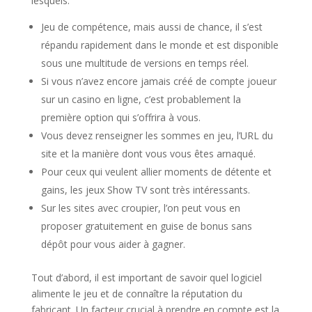
lesquels.
Jeu de compétence, mais aussi de chance, il s’est
répandu rapidement dans le monde et est disponible
sous une multitude de versions en temps réel.
Si vous n’avez encore jamais créé de compte joueur
sur un casino en ligne, c’est probablement la
première option qui s’offrira à vous.
Vous devez renseigner les sommes en jeu, l’URL du
site et la manière dont vous vous êtes arnaqué.
Pour ceux qui veulent allier moments de détente et
gains, les jeux Show TV sont très intéressants.
Sur les sites avec croupier, l’on peut vous en
proposer gratuitement en guise de bonus sans
dépôt pour vous aider à gagner.
Tout d’abord, il est important de savoir quel logiciel
alimente le jeu et de connaître la réputation du
fabricant. Un facteur crucial à prendre en compte est la