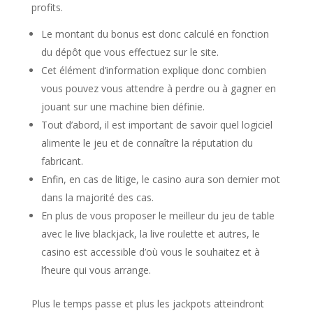
profits.
Le montant du bonus est donc calculé en fonction
du dépôt que vous effectuez sur le site.
Cet élément d’information explique donc combien
vous pouvez vous attendre à perdre ou à gagner en
jouant sur une machine bien définie.
Tout d’abord, il est important de savoir quel logiciel
alimente le jeu et de connaître la réputation du
fabricant.
Enfin, en cas de litige, le casino aura son dernier mot
dans la majorité des cas.
En plus de vous proposer le meilleur du jeu de table
avec le live blackjack, la live roulette et autres, le
casino est accessible d’où vous le souhaitez et à
l’heure qui vous arrange.
Plus le temps passe et plus les jackpots atteindront