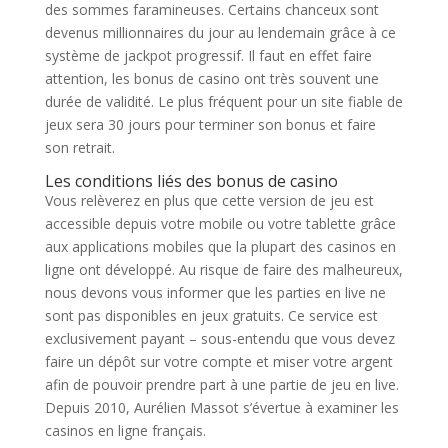
des sommes faramineuses. Certains chanceux sont
devenus millionnaires du jour au lendemain grâce à ce
système de jackpot progressif. Il faut en effet faire
attention, les bonus de casino ont très souvent une
durée de validité. Le plus fréquent pour un site fiable de
jeux sera 30 jours pour terminer son bonus et faire
son retrait.
Les conditions liés des bonus de casino
Vous relèverez en plus que cette version de jeu est
accessible depuis votre mobile ou votre tablette grâce
aux applications mobiles que la plupart des casinos en
ligne ont développé. Au risque de faire des malheureux,
nous devons vous informer que les parties en live ne
sont pas disponibles en jeux gratuits. Ce service est
exclusivement payant – sous-entendu que vous devez
faire un dépôt sur votre compte et miser votre argent
afin de pouvoir prendre part à une partie de jeu en live.
Depuis 2010, Aurélien Massot s’évertue à examiner les
casinos en ligne français.