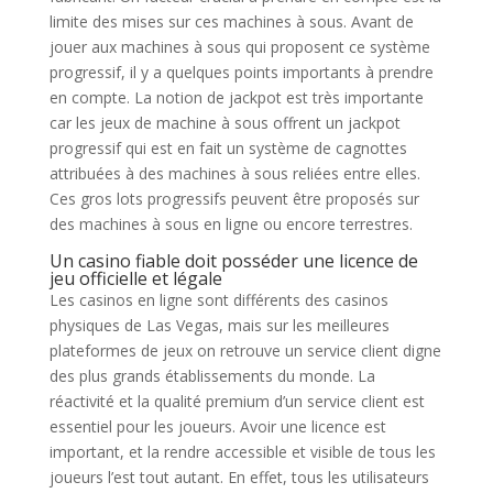
limite des mises sur ces machines à sous. Avant de
jouer aux machines à sous qui proposent ce système
progressif, il y a quelques points importants à prendre
en compte. La notion de jackpot est très importante
car les jeux de machine à sous offrent un jackpot
progressif qui est en fait un système de cagnottes
attribuées à des machines à sous reliées entre elles.
Ces gros lots progressifs peuvent être proposés sur
des machines à sous en ligne ou encore terrestres.
Un casino fiable doit posséder une licence de
jeu officielle et légale
Les casinos en ligne sont différents des casinos
physiques de Las Vegas, mais sur les meilleures
plateformes de jeux on retrouve un service client digne
des plus grands établissements du monde. La
réactivité et la qualité premium d’un service client est
essentiel pour les joueurs. Avoir une licence est
important, et la rendre accessible et visible de tous les
joueurs l’est tout autant. En effet, tous les utilisateurs