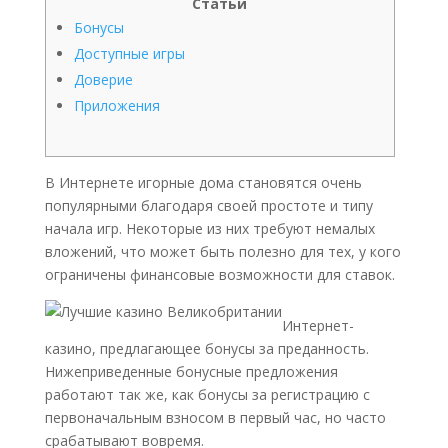
Статьи
Бонусы
Доступные игры
Доверие
Приложения
В Интернете игорные дома становятся очень
популярными благодаря своей простоте и типу
начала игр. Некоторые из них требуют немалых
вложений, что может быть полезно для тех, у кого
ограничены финансовые возможности для ставок.
Интернет-
казино, предлагающее бонусы за преданность.
Нижеприведенные бонусные предложения
работают так же, как бонусы за регистрацию с
первоначальным взносом в первый час, но часто
срабатывают вовремя.