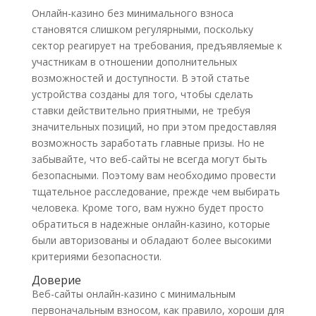
Онлайн-казино без минимального взноса
становятся слишком регулярными, поскольку
сектор реагирует на требования, предъявляемые к
участникам в отношении дополнительных
возможностей и доступности. В этой статье
устройства созданы для того, чтобы сделать
ставки действительно приятными, не требуя
значительных позиций, но при этом предоставляя
возможность заработать главные призы. Но не
забывайте, что веб-сайты не всегда могут быть
безопасными. Поэтому вам необходимо провести
тщательное расследование, прежде чем выбирать
человека. Кроме того, вам нужно будет просто
обратиться в надежные онлайн-казино, которые
были авторизованы и обладают более высокими
критериями безопасности.
Доверие
Веб-сайты онлайн-казино с минимальным
первоначальным взносом, как правило, хороши для