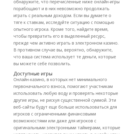
обнаружите, что перечисленные ниже онлайн-игры
порабощают и в них невозможно продолжать
играть с реальным доходом. Если вы думаете о
тяге к ставкам, исследуйте ситуацию с помощью
опытного игрока. Кроме того, найдите время,
чтобы превратить его в выделенный ресурс,
прежде чем активно играть в электронном казино.
В противном случае вы, вероятно, обнаружите,
что ваша система использует те деньги, которые
вы можете себе позволить.
Доступные игры
Онлайн-казино, в которых нет минимального
первоначального взноса, помогают участникам
использовать любую воду и проверять некоторые
другие игры, не рискуя существенной суммой. Эти
веб-сайты будут еще больше использоваться для
игроков с ограниченными финансовыми
возможностями или даже для игроков с
оригинальными электронными таймерами, которые