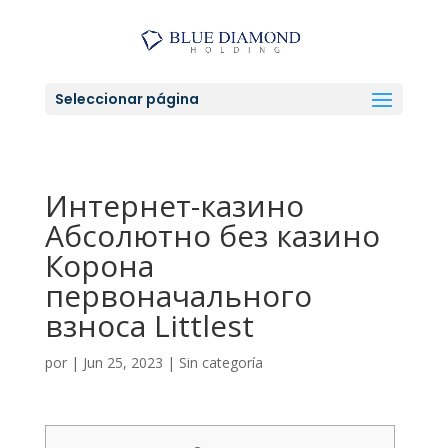
Seleccionar página
Интернет-казино
Абсолютно без казино
Корона
первоначального
взноса Littlest
por
|
Jun 25, 2023
|
Sin categoría