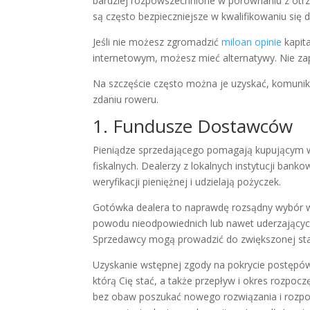
bardziej rozpowszechnione w porównaniu z otr
są często bezpieczniejsze w kwalifikowaniu się 
Jeśli nie możesz zgromadzić
miloan opinie
kapit
internetowym, możesz mieć alternatywy. Nie za
Na szczęście często można je uzyskać, komunik
zdaniu roweru.
1. Fundusze Dostawców
Pieniądze sprzedającego pomagają kupującym 
fiskalnych. Dealerzy z lokalnych instytucji b
weryfikacji pieniężnej i udzielają pożyczek.
Gotówka dealera to naprawdę rozsądny wybór 
powodu nieodpowiednich lub nawet uderzających w
Sprzedawcy mogą prowadzić do zwiększonej stawk
Uzyskanie wstępnej zgody na pokrycie postępó
którą Cię stać, a także przepływ i okres rozpo
bez obaw poszukać nowego rozwiązania i rozpoc