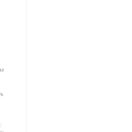
sz
i.
ć