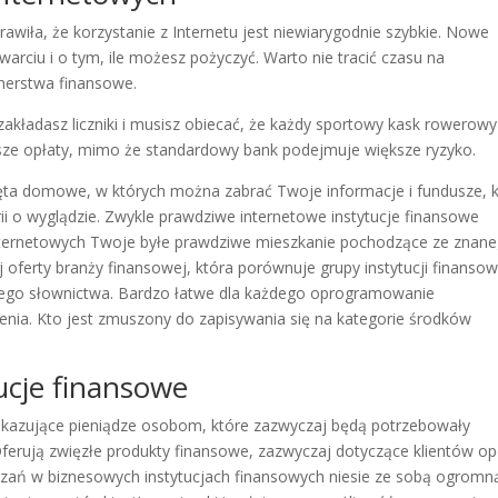
wiła, że ​​korzystanie z Internetu jest niewiarygodnie szybkie. Nowe
arciu i o tym, ile możesz pożyczyć. Warto nie tracić czasu na
tnerstwa finansowe.
 zakładasz liczniki i musisz obiecać, że każdy sportowy kask rowerowy
sze opłaty, mimo że standardowy bank podejmuje większe ryzyko.
zęta domowe, w których można zabrać Twoje informacje i fundusze, 
rii o wyglądzie. Zwykle prawdziwe internetowe instytucje finansowe
nternetowych Twoje byłe prawdziwe mieszkanie pochodzące ze znan
 oferty branży finansowej, która porównuje grupy instytucji finansow
ego słownictwa. Bardzo łatwe dla każdego oprogramowanie
nia. Kto jest zmuszony do zapisywania się na kategorie środków
tucje finansowe
ekazujące pieniądze osobom, które zazwyczaj będą potrzebowały
ferują zwięzłe produkty finansowe, zazwyczaj dotyczące klientów op
iązań w biznesowych instytucjach finansowych niesie ze sobą ogromn