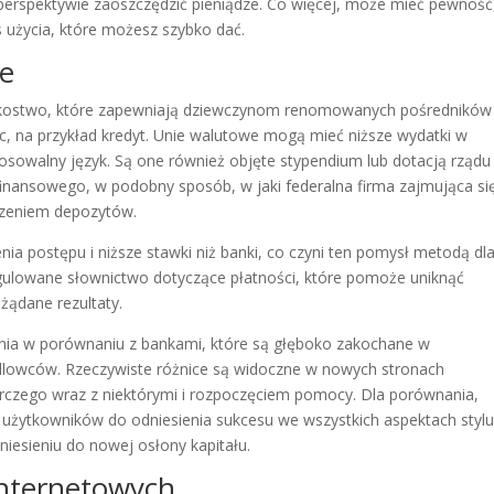
perspektywie zaoszczędzić pieniądze. Co więcej, może mieć pewność
s użycia, które możesz szybko dać.
ze
onkostwo, które zapewniają dziewczynom renomowanych pośredników
, na przykład kredyt. Unie walutowe mogą mieć niższe wydatki w
osowalny język. Są one również objęte stypendium lub dotacją rządu
nansowego, w podobny sposób, w jaki federalna firma zajmująca si
dzeniem depozytów.
a postępu i niższe stawki niż banki, co czyni ten pomysł metodą dl
gulowane słownictwo dotyczące płatności, które pomoże uniknąć
żądane rezultaty.
nia w porównaniu z bankami, które są głęboko zakochane w
dlowców. Rzeczywiste różnice są widoczne w nowych stronach
zego wraz z niektórymi i rozpoczęciem pomocy. Dla porównania,
użytkowników do odniesienia sukcesu we wszystkich aspektach styl
niesieniu do nowej osłony kapitału.
internetowych