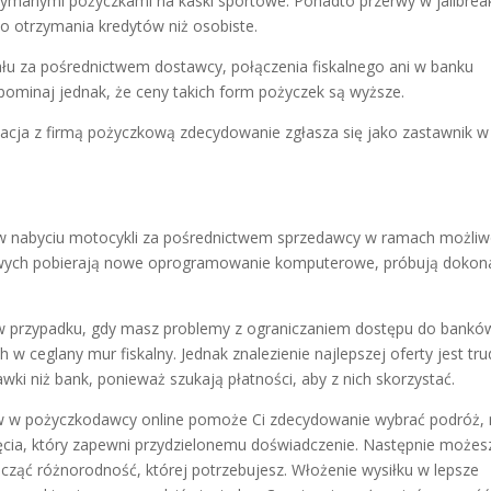
zymanymi pożyczkami na kaski sportowe. Ponadto przerwy w jailbrea
do otrzymania kredytów niż osobiste.
ału za pośrednictwem dostawcy, połączenia fiskalnego ani w banku
pominaj jednak, że ceny takich form pożyczek są wyższe.
acja z firmą pożyczkową zdecydowanie zgłasza się jako zastawnik w
w nabyciu motocykli za pośrednictwem sprzedawcy w ramach możliw
ankowych pobierają nowe oprogramowanie komputerowe, próbują dokon
w przypadku, gdy masz problemy z ograniczaniem dostępu do bankó
 ceglany mur fiskalny. Jednak znalezienie najlepszej oferty jest tru
i niż bank, ponieważ szukają płatności, aby z nich skorzystać.
w w pożyczkodawcy online pomoże Ci zdecydowanie wybrać podróż,
częcia, który zapewni przydzielonemu doświadczenie. Następnie możes
ząć różnorodność, której potrzebujesz. Włożenie wysiłku w lepsze