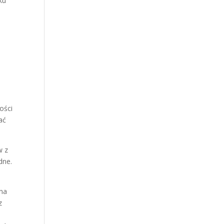
ku
ości
ać
w z
dne.
 na
z