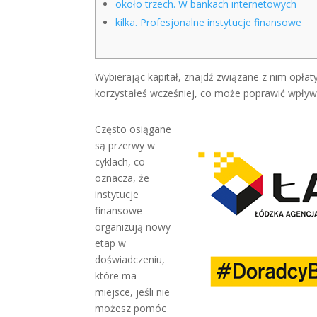
około trzech. W bankach internetowych
kilka. Profesjonalne instytucje finansowe
Wybierając kapitał, znajdź związane z nim opłaty 
korzystałeś wcześniej, co może poprawić wpływ
Często osiągane
są przerwy w
cyklach, co
oznacza, że ​​
instytucje
finansowe
organizują nowy
etap w
doświadczeniu,
które ma
miejsce, jeśli nie
możesz pomóc