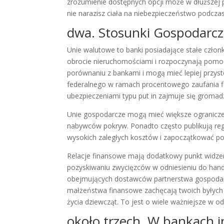
zrozumienie dostępnych opcji może w dłuższej 
nie narazisz ciała na niebezpieczeństwo podcza
dwa. Stosunki Gospodarc
Unie walutowe to banki posiadające stałe czł
obrocie nieruchomościami i rozpoczynają pomoc
porównaniu z bankami i mogą mieć lepiej przyst
federalnego w ramach procentowego zaufania fi
ubezpieczeniami typu put in zajmuje się groma
Unie gospodarcze mogą mieć większe ograniczeni
nabywców pokryw. Ponadto często publikują re
wysokich zaległych kosztów i zapoczątkować po
Relacje finansowe mają dodatkowy punkt widze
pozyskiwaniu zwycięzców w odniesieniu do han
obejmujących dostawców partnerstwa gospodarc
małżeństwa finansowe zachęcają twoich byłych 
życia dziewcząt. To jest o wiele ważniejsze w od
około trzech. W bankach 