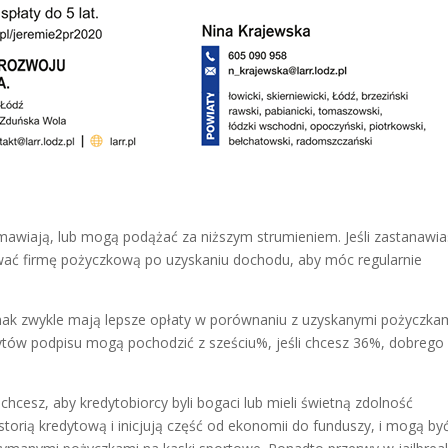
mawiają, lub mogą podążać za niższym strumieniem. Jeśli zastanawia
ować firmę pożyczkową po uzyskaniu dochodu, aby móc regularnie
dnak zwykle mają lepsze opłaty w porównaniu z uzyskanymi pożyczkam
ytów podpisu mogą pochodzić z sześciu%, jeśli chcesz 36%, dobrego
chcesz, aby kredytobiorcy byli bogaci lub mieli świetną zdolność
storią kredytową i inicjują część od ekonomii do funduszy, i mogą by