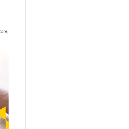
tórej