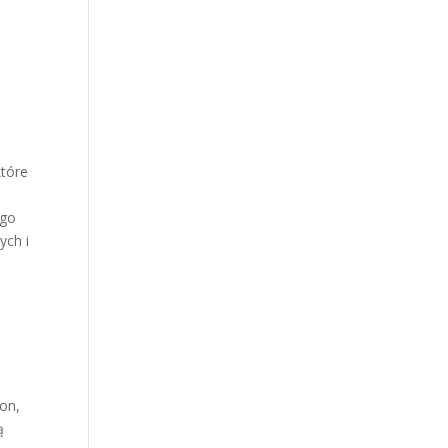
które
ego
ych i
on,
ą