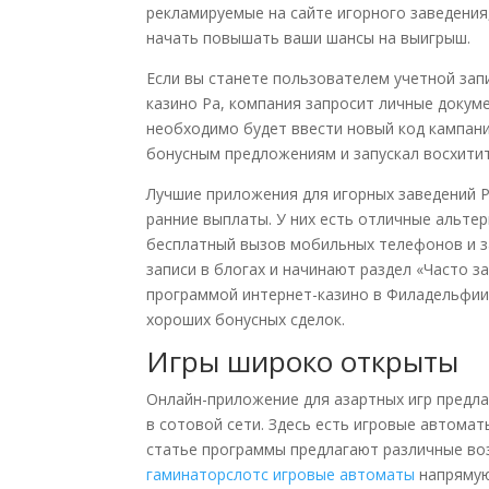
рекламируемые на сайте игорного заведения
начать повышать ваши шансы на выигрыш.
Если вы станете пользователем учетной зап
казино Pa, компания запросит личные докуме
необходимо будет ввести новый код кампани
бонусным предложениям и запускал восхити
Лучшие приложения для игорных заведений 
ранние выплаты. У них есть отличные альте
бесплатный вызов мобильных телефонов и з
записи в блогах и начинают раздел «Часто з
программой интернет-казино в Филадельфии 
хороших бонусных сделок.
Игры широко открыты
Онлайн-приложение для азартных игр предл
в сотовой сети. Здесь есть игровые автоматы
статье программы предлагают различные воз
гаминаторслотс игровые автоматы
напрямую