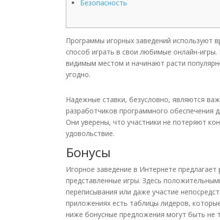
Безопасность
Программы игорных заведений используют в
способ играть в свои любимые онлайн-игры.
видимым местом и начинают расти популярно
угодно.
Надежные ставки, безусловно, являются ва
разработчиков программного обеспечения д
Они уверены, что участники не потеряют кон
удовольствие.
Бонусы
Игорное заведение в Интернете предлагает 
представленные игры. Здесь положительным
переписывания или даже участие непосредст
приложениях есть таблицы лидеров, которые
ниже бонусные предложения могут быть не 