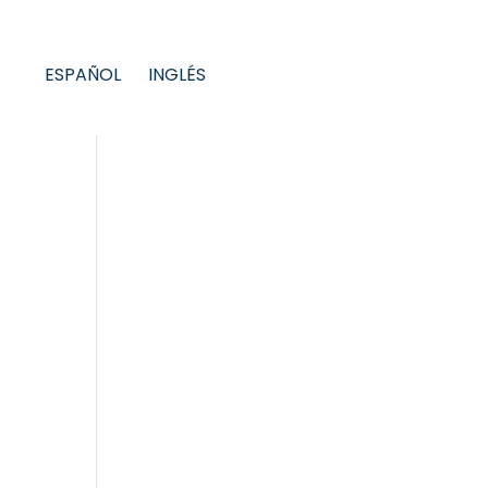
ESPAÑOL
INGLÉS