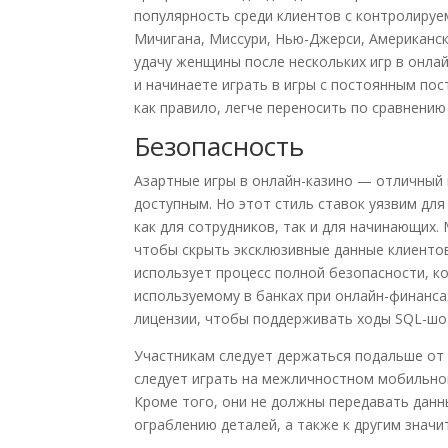
популярность среди клиентов с контролируе
Мичигана, Миссури, Нью-Джерси, Американск
удачу женщины после нескольких игр в онлай
и начинаете играть в игры с постоянным по
как правило, легче переносить по сравнению
Безопасность
Азартные игры в онлайн-казино — отличный 
доступным. Но этот стиль ставок уязвим дл
как для сотрудников, так и для начинающих
чтобы скрыть эксклюзивные данные клиенто
использует процесс полной безопасности, к
используемому в банках при онлайн-финанса
лицензии, чтобы поддерживать ходы SQL-шо
Участникам следует держаться подальше от 
следует играть на межличностном мобильном
Кроме того, они не должны передавать данн
ограблению деталей, а также к другим знач