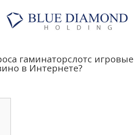
роса гаминаторслотс игровые
зино в Интернете?