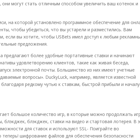
, они могут стать отличным способом увеличить ваш котенок и
иси, на которой установлено программное обеспечение для онл
нты, чтобы убедиться, что вы устарели и разместились. Вам
и, если вы хотите, чтобы USBets имел доступ к любым рекламн
тельные предложения.
Pa предлагают более удобные портативные ставки и начинают
рнативы удовлетворению клиентов, такие как живая беседа,
апуск электронной почты. Большинство из них имеют учетные
адаваемые вопросы». DuckyLuck, например, является известной
благодаря редкому чутью к ставкам, быстрой прибыли и началу
агает большое количество игр, в которые можно продолжать иг
, блэкджек, блэкджек, ставки на видео и стартовая лотерея. В 
можности для ставок и используют SSL- Поиграйте во
 теперь! шифрование файлов для обеспечения безопасности