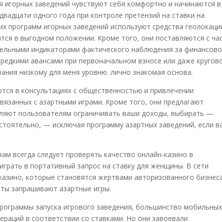
я игорных заведений чувствуют себя комфортно и начинаются в
двадцати одного года при контроле претензий на ставки на
х программ игорных заведений используют средства геолокаци
ятся в выгодном положении. Кроме того, они поставляются с ча
тельными индикаторами фактического наблюдения за финансов
 редкими авансами при первоначальном взносе или даже кругов
вания низкому для меня уровню. лично знакомая основа.
аются в консультациях с общественностью и привлечении
вязанных с азартными играми. Кроме того, они предлагают
оляют пользователям ограничивать ваши доходы, выбирать —
остоятельно, — исключая программу азартных заведений, если в
вам всегда следует проверять качество онлайн-казино в
играть в портативный запрос на ставку для женщины. В сети
казино, которые становятся жертвами авторизованного бизнеса
ьты запрашивают азартные игры.
программы запуска игрового заведения, большинство мобильны
ераций в соответствии со ставками. Но они завоевали