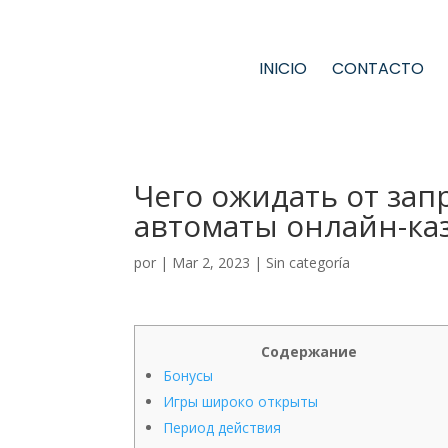
INICIO
CONTACTO
Чего ожидать от зап
автоматы онлайн-ка
por
|
Mar 2, 2023
|
Sin categoría
Содержание
Бонусы
Игры широко открыты
Период действия