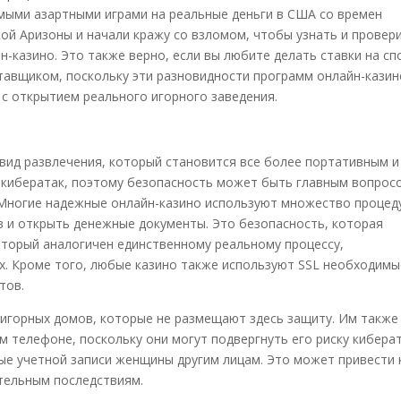
мыми азартными играми на реальные деньги в США со времен
ой Аризоны и начали кражу со взломом, чтобы узнать и провер
н-казино. Это также верно, если вы любите делать ставки на сп
ставщиком, поскольку эти разновидности программ онлайн-казин
 с открытием реального игорного заведения.
вид развлечения, который становится все более портативным и
я кибератак, поэтому безопасность может быть главным вопрос
. Многие надежные онлайн-казино используют множество процед
в и открыть денежные документы. Это безопасность, которая
оторый аналогичен единственному реальному процессу,
х. Кроме того, любые казино также используют SSL необходимы
тов.
игорных домов, которые не размещают здесь защиту. Им также
 телефоне, поскольку они могут подвергнуть его риску киберат
ые учетной записи женщины другим лицам. Это может привести 
ительным последствиям.