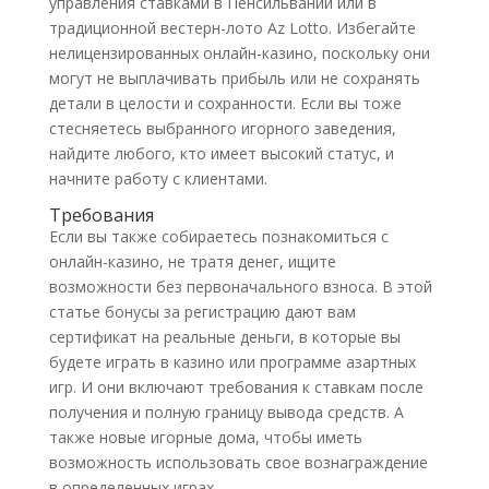
управления ставками в Пенсильвании или в
традиционной вестерн-лото Az Lotto. Избегайте
нелицензированных онлайн-казино, поскольку они
могут не выплачивать прибыль или не сохранять
детали в целости и сохранности. Если вы тоже
стесняетесь выбранного игорного заведения,
найдите любого, кто имеет высокий статус, и
начните работу с клиентами.
Требования
Если вы также собираетесь познакомиться с
онлайн-казино, не тратя денег, ищите
возможности без первоначального взноса. В этой
статье бонусы за регистрацию дают вам
сертификат на реальные деньги, в которые вы
будете играть в казино или программе азартных
игр. И они включают требования к ставкам после
получения и полную границу вывода средств. А
также новые игорные дома, чтобы иметь
возможность использовать свое вознаграждение
в определенных играх.