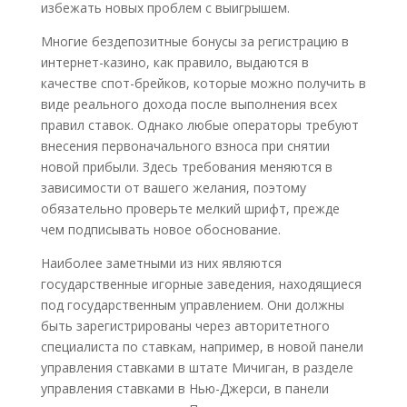
избежать новых проблем с выигрышем.
Многие бездепозитные бонусы за регистрацию в
интернет-казино, как правило, выдаются в
качестве спот-брейков, которые можно получить в
виде реального дохода после выполнения всех
правил ставок. Однако любые операторы требуют
внесения первоначального взноса при снятии
новой прибыли. Здесь требования меняются в
зависимости от вашего желания, поэтому
обязательно проверьте мелкий шрифт, прежде
чем подписывать новое обоснование.
Наиболее заметными из них являются
государственные игорные заведения, находящиеся
под государственным управлением. Они должны
быть зарегистрированы через авторитетного
специалиста по ставкам, например, в новой панели
управления ставками в штате Мичиган, в разделе
управления ставками в Нью-Джерси, в панели