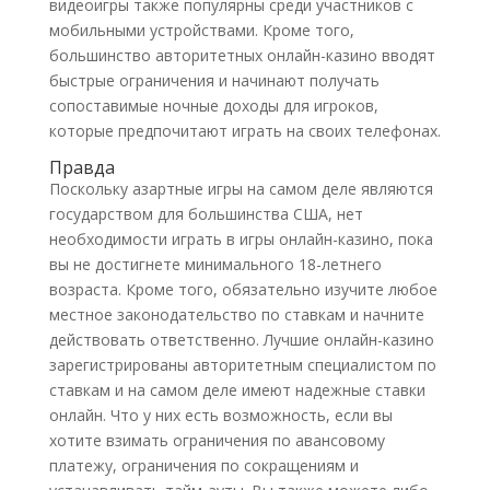
видеоигры также популярны среди участников с
мобильными устройствами. Кроме того,
большинство авторитетных онлайн-казино вводят
быстрые ограничения и начинают получать
сопоставимые ночные доходы для игроков,
которые предпочитают играть на своих телефонах.
Правда
Поскольку азартные игры на самом деле являются
государством для большинства США, нет
необходимости играть в игры онлайн-казино, пока
вы не достигнете минимального 18-летнего
возраста. Кроме того, обязательно изучите любое
местное законодательство по ставкам и начните
действовать ответственно. Лучшие онлайн-казино
зарегистрированы авторитетным специалистом по
ставкам и на самом деле имеют надежные ставки
онлайн. Что у них есть возможность, если вы
хотите взимать ограничения по авансовому
платежу, ограничения по сокращениям и