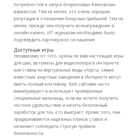
потребностей и запуск безрисковых банковских
вариантов. Тем не менее, это очень хорошая
репутация в отношении бонусных прибылей. Тем не
менее, прежде чем получить вознаграждение в
онлайн-казино, ИТ-журналам необходимо было
подтвердить партнерское соглашение.
Доступные игры
Независимо от того, нужны ли вам настоящие игры
для шин, автоматы для видеопокера в Интернете
или ставки на виртуальные виды спорта, самые
известные азартные заведения в Интернете могут
иметь полный контейнер. Веб-сайтами часто
манипулируют и используют проверенные
специальные мельницы, если вы хотите получить
честное удовольствие и начать безопасный
заработок для тех, кто выиграет. Кроме того, они
придерживаются надежных планов ставок и
начинают соблюдать строгую правила
безопасности.