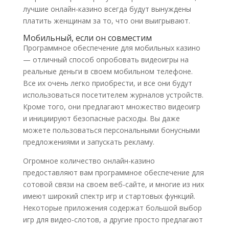
лучшие онлайн-казино всегда будут вынуждены
платить женщинам за то, что они выигрывают.
Мобильный, если он совместим
Программное обеспечение для мобильных казино
— отличный способ опробовать видеоигры на
реальные деньги в своем мобильном телефоне.
Все их очень легко приобрести, и все они будут
использоваться посетителем журналов устройств.
Кроме того, они предлагают множество видеоигр
и инициируют безопасные расходы. Вы даже
можете пользоваться персональными бонусными
предложениями и запускать рекламу.
Огромное количество онлайн-казино
предоставляют вам программное обеспечение для
сотовой связи на своем веб-сайте, и многие из них
имеют широкий спектр игр и стартовых функций.
Некоторые приложения содержат большой выбор
игр для видео-слотов, а другие просто предлагают