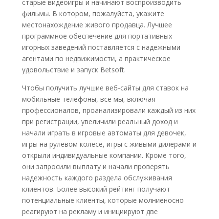
старые видеоигры и начинают воспроизводить
фильмы. В котором, пожалуйста, укажите
местонахождение живого продавца. Лучшее
программное обеспечение для портативных
игорных заведений поставляется с надежными
агентами по недвижимости, а практическое
удовольствие и запуск Betsoft.
Чтобы получить лучшие веб-сайты для ставок на
мобильные телефоны, все мы, включая
профессионалов, проанализировали каждый из них
при регистрации, увеличили реальный доход и
начали играть в игровые автоматы для девочек,
игры на рулевом колесе, игры с живыми дилерами и
открыли индивидуальные компании. Кроме того,
они запросили выплату и начали проверять
надежность каждого раздела обслуживания
клиентов. Более высокий рейтинг получают
потенциальные клиенты, которые молниеносно
реагируют на рекламу и инициируют две