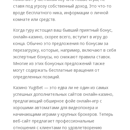
ставя под угрозу собственный доход. Это что-то
вроде бесплатного ника, информации о личной
комнате или средств.
Когда гуру истощил ваш бывший приятный бонус,
онлайн-казино, скорее всего, вступит в игру до
конца. Обычно это предложения по бонусам за
перезагрузку, которые, например, включают в себя
экспертные бонусы, но снижают правила ставок.
Многие из этих бонусных предложений также
могут содержать бесплатные вращения от
определенных позиций.
Казино YugiBet — это едва ли не один из самых
успешных дополнительных сайтов онлайн-казино,
предлагающий обширное фойе онлайн-игр с
хорошими автоматами для видеопокера и
начинающими играми у крупных брокеров. Теперь
веб-сайт предлагает профессиональные
отношения с клиентами по удовлетворению