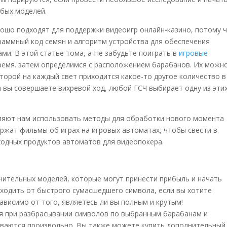
бых моделей.
ошо подходят для поддержки видеоигр онлайн-казино, потому 
раммный код семян и алгоритм устройства для обеспечения
ми. В этой статье тома, а Не забудьте поиграть в
игровые
ремя. затем определимся с расположением барабанов. Их можн
торой на каждый свет приходится какое-то другое количество в
да вы совершаете вихревой ход, любой ГСЧ выбирает одну из эти
оляют нам использовать методы для обработки нового момента
ржат фильмы об играх на игровых автоматах, чтобы свести в
ходных продуктов автоматов для видеопокера.
нительных моделей, которые могут принести прибыль и начать
сходить от быстрого сумасшедшего символа, если вы хотите
ависимо от того, являетесь ли вы полным и крутым!
я при разбрасывании символов по выбранным барабанам и
иваются произвольно. Вы также можете купить дополнительный