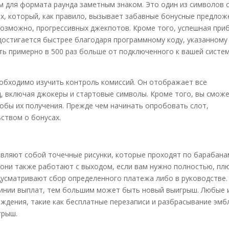
 для формата раунда заметным знаком. Это один из символов 
х, который, как правило, вызывает забавные бонусные предлож
 возможно, прогрессивных джекпотов. Кроме того, успешная при
остигается быстрее благодаря программному коду, указанному
ь примерно в 500 раз больше от подключенного к вашей систе
еобходимо изучить контроль комиссий. Он отображает все
д, включая джокеры и стартовые символы. Кроме того, вы смож
обы их получения. Прежде чем начинать опробовать слот,
ством о бонусах.
авляют собой точечные рисунки, которые проходят по барабана
они также работают с выходом, если вам нужно полностью, пл
дусматривают сбор определенного платежа либо в руководстве.
линии выплат, тем большим может быть новый выигрыш. Любые 
ждения, такие как бесплатные перезаписи и разбрасывание эмб
грыш.