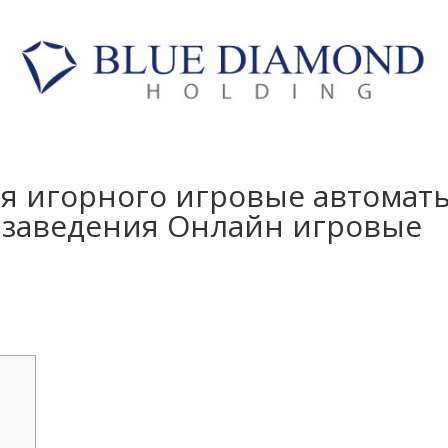
ня игорного игровые автомат
 заведения Онлайн игровые