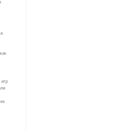
т.
а.
 как
 игр
ыли
век
а