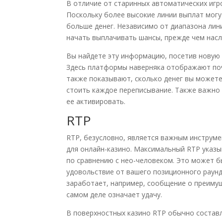
В отличие от старинных автоматических игр
Поскольку более высокие линии выплат могу
больше денег. Независимо от диапазона лин
начать выплачивать шансы, прежде чем нас
Вы найдете эту информацию, посетив новую 
Здесь платформы наверняка отображают поч
также показывают, сколько денег вы можете
стоить каждое переписывание. Также важно и
ее активировать.
RTP
RTP, безусловно, является важным инструм
для онлайн-казино. Максимальный RTP указы
по сравнению с нео-человеком. Это может 
удовольствие от вашего позиционного раунд
заработает, например, сообщение о преимущ
самом деле означает удачу.
В поверхностных казино RTP обычно составл