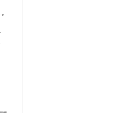
что
о
х
 шар