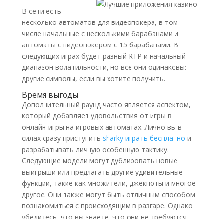
В сети есть
несколько автоматов для видеопокера, в том
числе начальные с несколькими барабанами и
автоматы с видеопокером с 15 барабанами. В
следующих играх будет разный RTP и начальный
диапазон волатильности, но все они одинаковы:
другие символы, если вы хотите получить.
Время выгоды
Дополнительный раунд часто является аспектом,
который добавляет удовольствия от игры в
онлайн-игры на игровых автоматах. Лично вы в
силах сразу приступить
sharky играть бесплатно
и
разрабатывать личную особенную тактику.
Следующие модели могут дублировать новые
выигрыши или предлагать другие удивительные
функции, такие как множители, джекпоты и многое
другое. Они также могут быть отличным способом
познакомиться с происходящим в разгаре. Однако
убедитесь, что вы знаете, что они не требуются