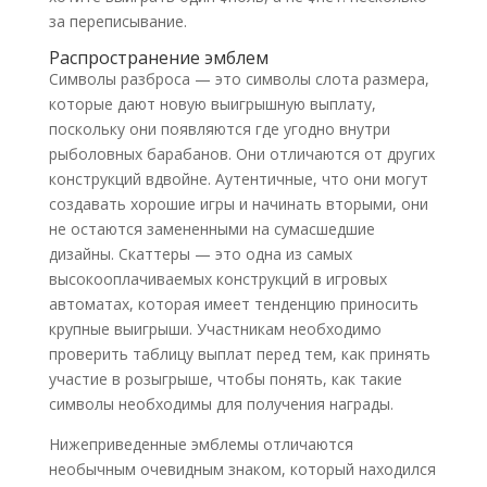
за переписывание.
Распространение эмблем
Символы разброса — это символы слота размера,
которые дают новую выигрышную выплату,
поскольку они появляются где угодно внутри
рыболовных барабанов. Они отличаются от других
конструкций вдвойне. Аутентичные, что они могут
создавать хорошие игры и начинать вторыми, они
не остаются замененными на сумасшедшие
дизайны. Скаттеры — это одна из самых
высокооплачиваемых конструкций в игровых
автоматах, которая имеет тенденцию приносить
крупные выигрыши. Участникам необходимо
проверить таблицу выплат перед тем, как принять
участие в розыгрыше, чтобы понять, как такие
символы необходимы для получения награды.
Нижеприведенные эмблемы отличаются
необычным очевидным знаком, который находился