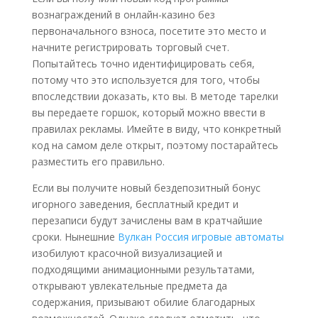
вознаграждений в онлайн-казино без
первоначального взноса, посетите это место и
начните регистрировать торговый счет.
Попытайтесь точно идентифицировать себя,
потому что это используется для того, чтобы
впоследствии доказать, кто вы. В методе тарелки
вы передаете горшок, который можно ввести в
правилах рекламы. Имейте в виду, что конкретный
код на самом деле открыт, поэтому постарайтесь
разместить его правильно.
Если вы получите новый бездепозитный бонус
игорного заведения, бесплатный кредит и
перезаписи будут зачислены вам в кратчайшие
сроки. Нынешние
Вулкан Россия игровые автоматы
изобилуют красочной визуализацией и
подходящими анимационными результатами,
открывают увлекательные предмета да
содержания, призывают обилие благодарных