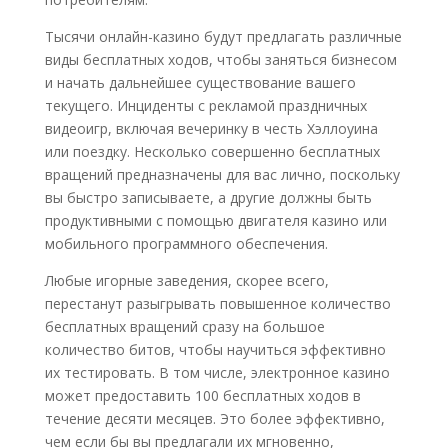
Тысячи онлайн-казино будут предлагать различные
виды бесплатных ходов, чтобы заняться бизнесом
и начать дальнейшее существование вашего
текущего. Инциденты с рекламой праздничных
видеоигр, включая вечеринку в честь Хэллоуина
или поездку. Несколько совершенно бесплатных
вращений предназначены для вас лично, поскольку
вы быстро записываете, а другие должны быть
продуктивными с помощью двигателя казино или
мобильного программного обеспечения.
Любые игорные заведения, скорее всего,
перестанут разыгрывать повышенное количество
бесплатных вращений сразу на большое
количество битов, чтобы научиться эффективно
их тестировать. В том числе, электронное казино
может предоставить 100 бесплатных ходов в
течение десяти месяцев. Это более эффективно,
чем если бы вы предлагали их мгновенно,