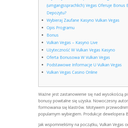
(umgangssprachlich) Vegas Oferuje Bonus 
Depozytu?
Wybieraj Zaufane Kasyno Vulkan Vegas
Opis Programu
Bonus
Vulkan Vegas – Kasyno Live
Użyteczność W Vulkan Vegas Kasyno
Oferta Bonusowa W Vulkan Vegas
Podstawowe Informacje U Vulkan Vegas
Vulkan Vegas Casino Online
Ważne jest zastanowienie się nad wysokością p
bonusy powitalne się uzyska. Nowoczesny automa
formowania się klastrów. Motywem przewodnim s
popularnym wybiegiem. Produkcje dewelopera Be
Jak wspomnieliśmy na początku, Vulkan Vegas on