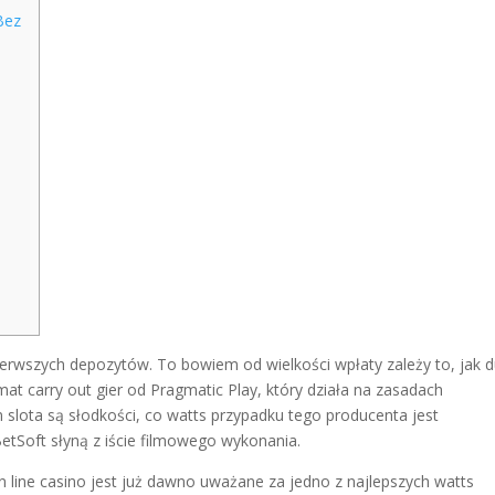
Bez
ierwszych depozytów. To bowiem od wielkości wpłaty zależy to, jak 
t carry out gier od Pragmatic Play, który działa na zasadach
lota są słodkości, co watts przypadku tego producenta jest
tSoft słyną z iście filmowego wykonania.
 line casino jest już dawno uważane za jedno z najlepszych watts