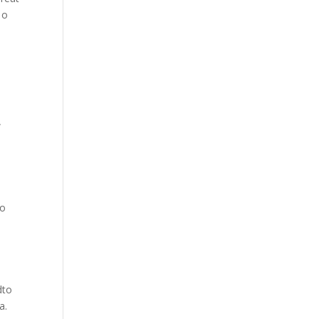
 o
w
co
dto
a.