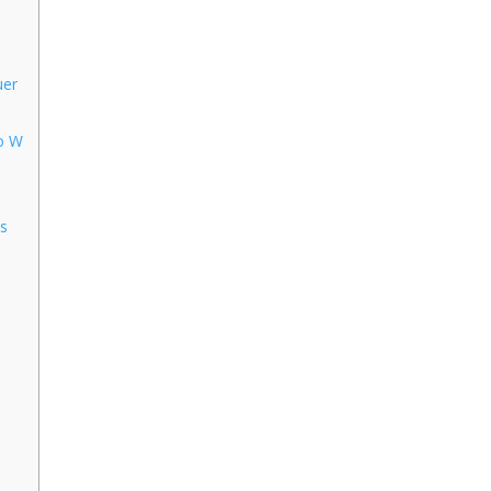
uer
o W
as