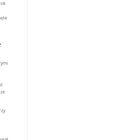
rok
nęła
e
tymi
st
sze
rzy
hreat