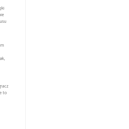
ęki
nie
nusu
 um
ak,
gracz
e to