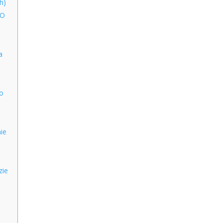
h)
 O
a
to
nie
zie