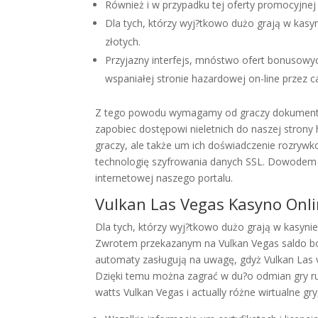
Również i w przypadku tej oferty promocyjne
Dla tych, którzy wyj?tkowo dużo grają w kasy
złotych.
Przyjazny interfejs, mnóstwo ofert bonusowyc
wspaniałej stronie hazardowej on-line przez ca
Z tego powodu wymagamy od graczy dokumentów
zapobiec dostępowi nieletnich do naszej strony
graczy, ale także um ich doświadczenie rozryw
technologię szyfrowania danych SSL. Dowodem te
internetowej naszego portalu.
Vulkan Las Vegas Kasyno Onli
Dla tych, którzy wyj?tkowo dużo grają w kasyni
Zwrotem przekazanym na Vulkan Vegas saldo bon
automaty zasługują na uwagę, gdyż Vulkan Las v
Dzięki temu można zagrać w du?o odmian gry rule
watts Vulkan Vegas i actually różne wirtualne gry