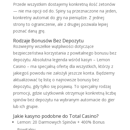
Przede wszystkim dostajemy konkretną ilość żetonów
— nie ma opcji od do. Spiny są przeznaczone na jeden,
konkretny automat do gry na pieniądze. Z jednej
strony to ograniczenie, ale z drugiej pozwala lepiej
poznać daną grę.
Rodzaje Bonusów Bez Depozytu
Rozwiejmy wszelkie wątpliwości dotyczące
bezpieczeństwa korzystania z powitalnego bonusu bez
depozytu. Absolutna legenda wśród kasyn – Lemon
Casino – ma specjalną ofertę dla wszystkich, którzy z
jakiegoś powodu nie założyli jeszcze konta. Będziemy
aktualizować tę listę o najnowsze bonusy bez
depozytu, gdy tylko się pojawią. To specjalny rodzaj
promocji, gdzie użytkownik otrzymuje konkretną liczbę
spinów bez depozytu na wybranym automacie do gier
lub ich grupie.
Jakie kasyno podobne do Total Casino?
Lemon: 20 Darmowych Spinów + 400% Bonus
Powitalny.