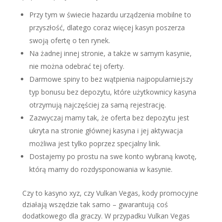
Przy tym w świecie hazardu urządzenia mobilne to
przyszłość, dlatego coraz więcej kasyn poszerza
swoją ofertę o ten rynek.
Na żadnej innej stronie, a także w samym kasynie,
nie można odebrać tej oferty.
Darmowe spiny to bez wątpienia najpopularniejszy
typ bonusu bez depozytu, które użytkownicy kasyna
otrzymują najczęściej za samą rejestrację.
Zazwyczaj mamy tak, że oferta bez depozytu jest
ukryta na stronie głównej kasyna i jej aktywacja
możliwa jest tylko poprzez specjalny link.
Dostajemy po prostu na swe konto wybraną kwotę,
którą mamy do rozdysponowania w kasynie.
Czy to kasyno xyz, czy Vulkan Vegas, kody promocyjne
działają wszędzie tak samo – gwarantują coś
dodatkowego dla graczy. W przypadku Vulkan Vegas