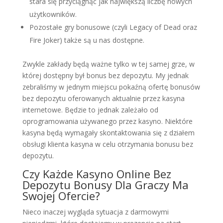
stara się przyciągnąć jak największą liczbę nowych
użytkowników.
Pozostałe gry bonusowe (czyli Legacy of Dead oraz
Fire Joker) także są u nas dostępne.
Zwykle zakłady będą ważne tylko w tej samej grze, w
której dostępny był bonus bez depozytu. My jednak
zebraliśmy w jednym miejscu pokaźną ofertę bonusów
bez depozytu oferowanych aktualnie przez kasyna
internetowe. Będzie to jednak zależało od
oprogramowania używanego przez kasyno. Niektóre
kasyna będą wymagały skontaktowania się z działem
obsługi klienta kasyna w celu otrzymania bonusu bez
depozytu.
Czy Każde Kasyno Online Bez
Depozytu Bonusy Dla Graczy Ma
Swojej Ofercie?
Nieco inaczej wygląda sytuacja z darmowymi