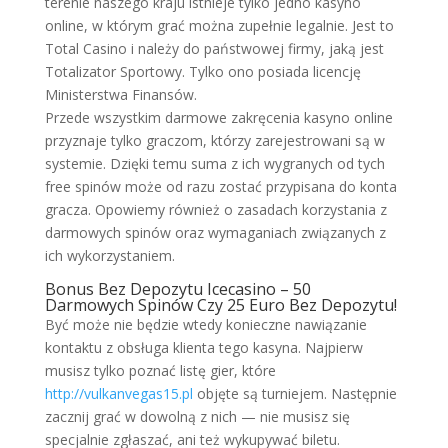
terenie naszego kraju istnieje tylko jedno kasyno
online, w którym grać można zupełnie legalnie. Jest to
Total Casino i należy do państwowej firmy, jaką jest
Totalizator Sportowy. Tylko ono posiada licencję
Ministerstwa Finansów.
Przede wszystkim darmowe zakręcenia kasyno online
przyznaje tylko graczom, którzy zarejestrowani są w
systemie. Dzięki temu suma z ich wygranych od tych
free spinów może od razu zostać przypisana do konta
gracza. Opowiemy również o zasadach korzystania z
darmowych spinów oraz wymaganiach związanych z
ich wykorzystaniem.
Bonus Bez Depozytu Icecasino – 50
Darmowych Spinów Czy 25 Euro Bez Depozytu!
Być może nie będzie wtedy konieczne nawiązanie
kontaktu z obsługa klienta tego kasyna. Najpierw
musisz tylko poznać listę gier, które
http://vulkanvegas15.pl
objęte są turniejem. Następnie
zacznij grać w dowolną z nich — nie musisz się
specjalnie zgłaszać, ani też wykupywać biletu.